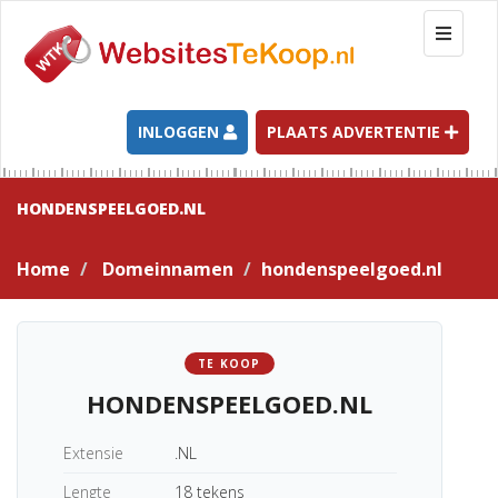
T
o
g
g
l
INLOGGEN
PLAATS ADVERTENTIE
e
n
a
HONDENSPEELGOED.NL
v
i
Home
Domeinnamen
hondenspeelgoed.nl
g
a
t
i
TE KOOP
o
HONDENSPEELGOED.NL
n
Extensie
.NL
Lengte
18 tekens