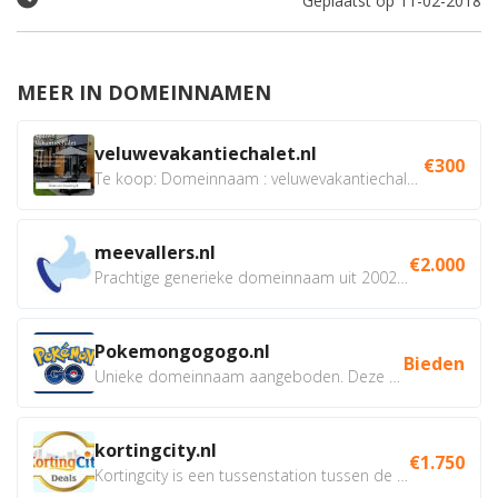
Geplaatst op 11-02-2018
MEER IN DOMEINNAMEN
veluwevakantiechalet.nl
€300
Te koop: Domeinnaam : veluwevakantiechalet.nl Bent u...
meevallers.nl
€2.000
Prachtige generieke domeinnaam uit 2002 eventueel met social...
Pokemongogogo.nl
Bieden
Unieke domeinnaam aangeboden. Deze Domeinnamen hebben...
kortingcity.nl
€1.750
Kortingcity is een tussenstation tussen de winkelier,...