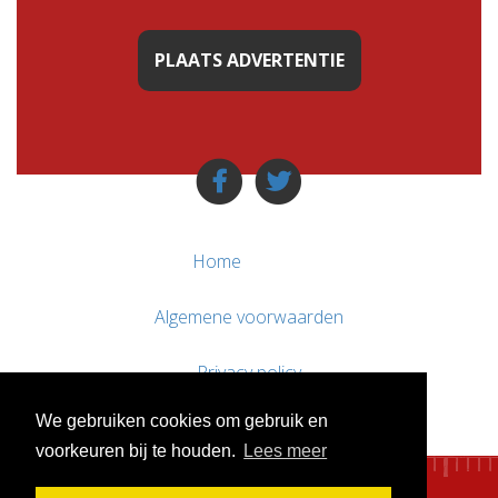
PLAATS ADVERTENTIE
Home
Algemene voorwaarden
Privacy policy
We gebruiken cookies om gebruik en
Contact / Support
voorkeuren bij te houden.
Lees meer