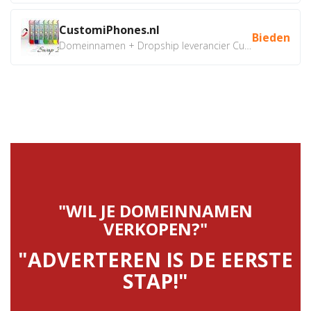
CustomiPhones.nl
Bieden
Domeinnamen + Dropship leverancier CustomiPhones.nl €350...
"WIL JE DOMEINNAMEN
VERKOPEN?"
"ADVERTEREN IS DE EERSTE
STAP!"