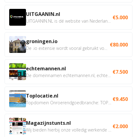
UITGAANIN.nl
€5.000
UITGAANIN.NL is dé website van Nederland waarop jij...
groningen.io
€80.000
De .io extensie wordt vooral gebruikt voor innovatie, bio en...
echtemannen.nl
€7.500
De domeinnamen echtemannen.nl, echtemannen.be en...
Toplocatie.nl
€9.450
Topdomein Onroerendgoedbranche: TOPLOCATIE.nl Betreft:...
Magazijnstunts.nl
€2.000
Wij bieden hierbij onze volledig werkende webshop aan ivm...