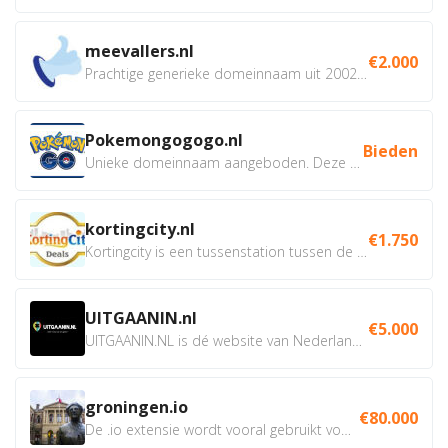
meevallers.nl
€2.000
Prachtige generieke domeinnaam uit 2002 eventueel met social...
Pokemongogogo.nl
Bieden
Unieke domeinnaam aangeboden. Deze Domeinnamen hebben...
kortingcity.nl
€1.750
Kortingcity is een tussenstation tussen de winkelier,...
UITGAANIN.nl
€5.000
UITGAANIN.NL is dé website van Nederland waarop jij...
groningen.io
€80.000
De .io extensie wordt vooral gebruikt voor innovatie, bio en...