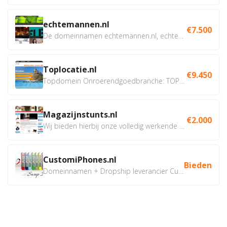
echtemannen.nl
€7.500
De domeinnamen echtemannen.nl, echtemannen.be en...
Toplocatie.nl
€9.450
Topdomein Onroerendgoedbranche: TOPLOCATIE.nl Betreft:...
Magazijnstunts.nl
€2.000
Wij bieden hierbij onze volledig werkende webshop aan ivm...
CustomiPhones.nl
Bieden
Domeinnamen + Dropship leverancier CustomiPhones.nl €350...