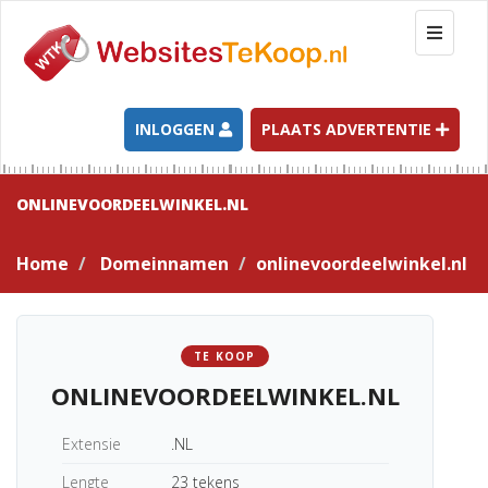
T
o
g
g
l
INLOGGEN
PLAATS ADVERTENTIE
e
n
a
ONLINEVOORDEELWINKEL.NL
v
i
Home
Domeinnamen
onlinevoordeelwinkel.nl
g
a
t
i
TE KOOP
o
ONLINEVOORDEELWINKEL.NL
n
Extensie
.NL
Lengte
23 tekens