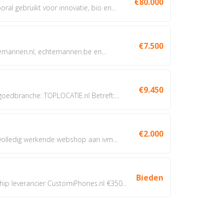
€80.000
oral gebruikt voor innovatie, bio en...
€7.500
annen.nl, echtemannen.be en...
€9.450
dbranche: TOPLOCATIE.nl Betreft:...
€2.000
 volledig werkende webshop aan ivm...
Bieden
 leverancier CustomiPhones.nl €350...