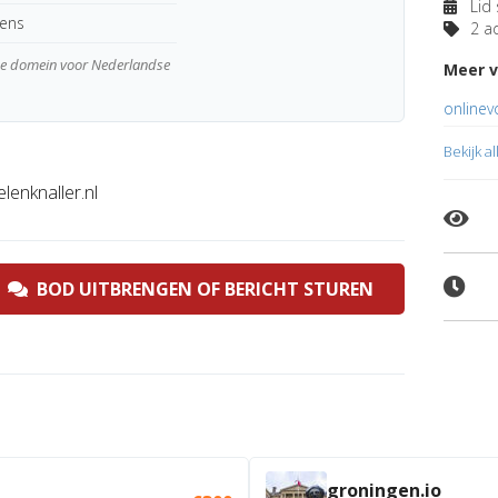
Lid 
kens
2 ad
wde domein voor Nederlandse
Meer v
onlinev
Bekijk a
lenknaller.nl
BOD UITBRENGEN OF BERICHT STUREN
groningen.io