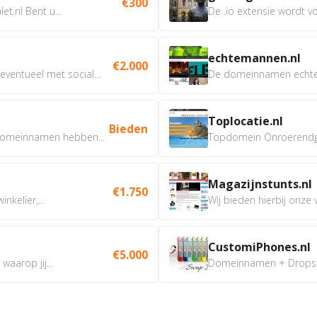
€300
t.nl Bent u...
De .io extensie wordt vo
echtemannen.nl
€2.000
ventueel met social...
De domeinnamen echtem
Toplocatie.nl
Bieden
omeinnamen hebben...
Topdomein Onroerendgoe
Magazijnstunts.nl
€1.750
nkelier,...
Wij bieden hierbij onze
CustomiPhones.nl
€5.000
aarop jij...
Domeinnamen + Dropship