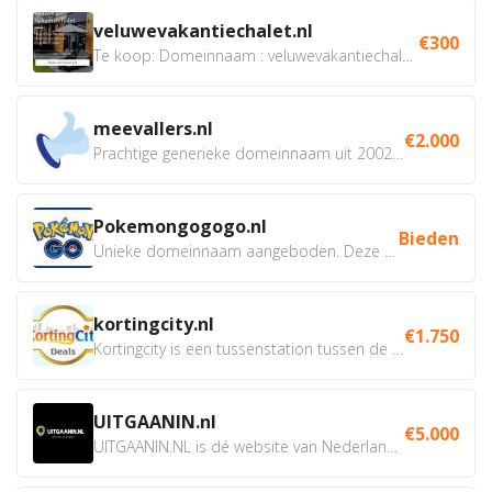
veluwevakantiechalet.nl
€300
Te koop: Domeinnaam : veluwevakantiechalet.nl Bent u...
meevallers.nl
€2.000
Prachtige generieke domeinnaam uit 2002 eventueel met social...
Pokemongogogo.nl
Bieden
Unieke domeinnaam aangeboden. Deze Domeinnamen hebben...
kortingcity.nl
€1.750
Kortingcity is een tussenstation tussen de winkelier,...
UITGAANIN.nl
€5.000
UITGAANIN.NL is dé website van Nederland waarop jij...