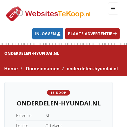
T
o
g
g
l
INLOGGEN
PLAATS ADVERTENTIE
e
n
a
ONDERDELEN-HYUNDAI.NL
v
i
Home
Domeinnamen
onderdelen-hyundai.nl
g
a
t
i
TE KOOP
o
ONDERDELEN-HYUNDAI.NL
n
Extensie
.NL
Lengte
21 tekens