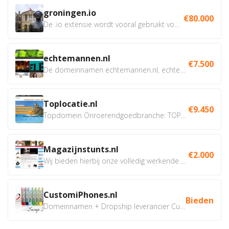
groningen.io
€80.000
De .io extensie wordt vooral gebruikt voor innovatie, bio en...
echtemannen.nl
€7.500
De domeinnamen echtemannen.nl, echtemannen.be en...
Toplocatie.nl
€9.450
Topdomein Onroerendgoedbranche: TOPLOCATIE.nl Betreft:...
Magazijnstunts.nl
€2.000
Wij bieden hierbij onze volledig werkende webshop aan ivm...
CustomiPhones.nl
Bieden
Domeinnamen + Dropship leverancier CustomiPhones.nl €350...