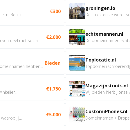
groningen.io
€300
t.nl Bent u...
De .io extensie wordt vo
echtemannen.nl
€2.000
ventueel met social...
De domeinnamen echtem
Toplocatie.nl
Bieden
omeinnamen hebben...
Topdomein Onroerendgoe
Magazijnstunts.nl
€1.750
nkelier,...
Wij bieden hierbij onze
CustomiPhones.nl
€5.000
aarop jij...
Domeinnamen + Dropship