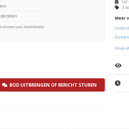
Lid 
kens
3 ad
nderdelen
Meer v
wde domein voor Nederlandse
onderde
koreanc
Bekijk a
BOD UITBRENGEN OF BERICHT STUREN