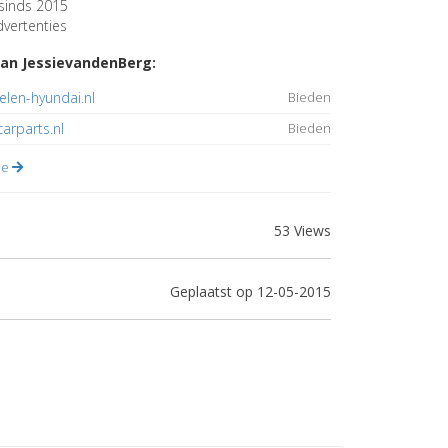
sinds 2015
vertenties
an JessievandenBerg:
len-hyundai.nl
Bieden
arparts.nl
Bieden
lle
53 Views
Geplaatst op 12-05-2015