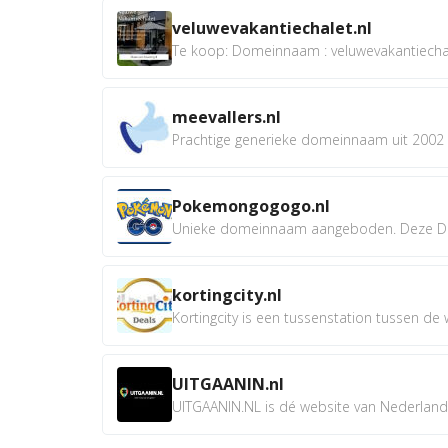
veluwevakantiechalet.nl
Te koop: Domeinnaam : veluwevakantiechale
meevallers.nl
Prachtige generieke domeinnaam uit 2002 e
Pokemongogogo.nl
Unieke domeinnaam aangeboden. Deze D
kortingcity.nl
Kortingcity is een tussenstation tussen de wi
UITGAANIN.nl
UITGAANIN.NL is dé website van Nederland w