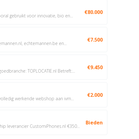
€80.000
oral gebruikt voor innovatie, bio en...
€7.500
annen.nl, echtemannen.be en...
€9.450
dbranche: TOPLOCATIE.nl Betreft:...
€2.000
 volledig werkende webshop aan ivm...
Bieden
 leverancier CustomiPhones.nl €350...