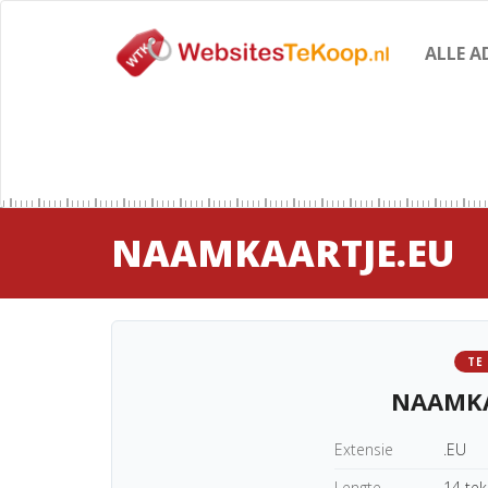
ALLE A
NAAMKAARTJE.EU
TE
NAAMKA
Extensie
.EU
Lengte
14 te