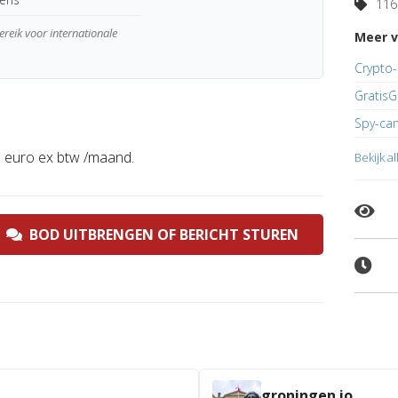
116 
reik voor internationale
Meer v
Crypto-
Gratis
Spy-ca
 euro ex btw /maand.
Bekijk a
BOD UITBRENGEN OF BERICHT STUREN
groningen.io