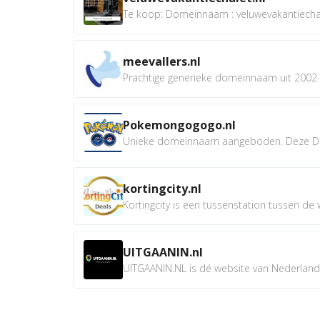
Te koop: Domeinnaam : veluwevakantiechale
meevallers.nl
Prachtige generieke domeinnaam uit 2002 e
Pokemongogogo.nl
Unieke domeinnaam aangeboden. Deze D
kortingcity.nl
Kortingcity is een tussenstation tussen de wi
UITGAANIN.nl
UITGAANIN.NL is dé website van Nederland w