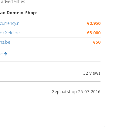
advertenties
an Domein-Shop:
currency.nl
€2.950
GokGeld.be
€5.000
ms.be
€50
lle
32 Views
Geplaatst op 25-07-2016