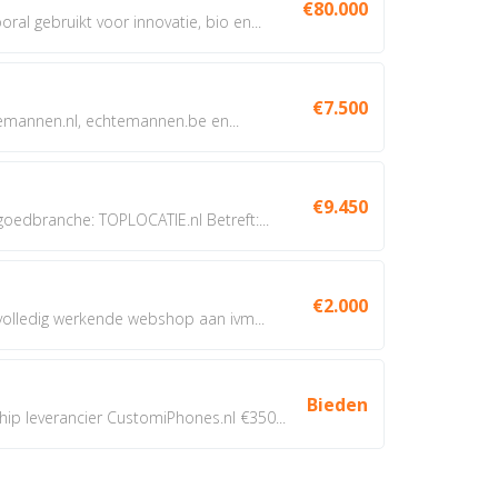
€80.000
oral gebruikt voor innovatie, bio en...
€7.500
annen.nl, echtemannen.be en...
€9.450
dbranche: TOPLOCATIE.nl Betreft:...
€2.000
 volledig werkende webshop aan ivm...
Bieden
 leverancier CustomiPhones.nl €350...