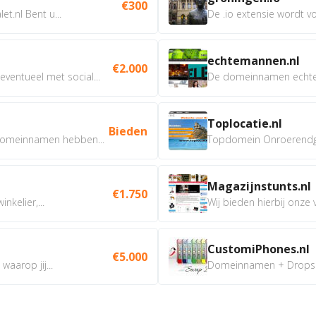
€300
t.nl Bent u...
De .io extensie wordt vo
echtemannen.nl
€2.000
ventueel met social...
De domeinnamen echtem
Toplocatie.nl
Bieden
omeinnamen hebben...
Topdomein Onroerendgoe
Magazijnstunts.nl
€1.750
nkelier,...
Wij bieden hierbij onze
CustomiPhones.nl
€5.000
aarop jij...
Domeinnamen + Dropship