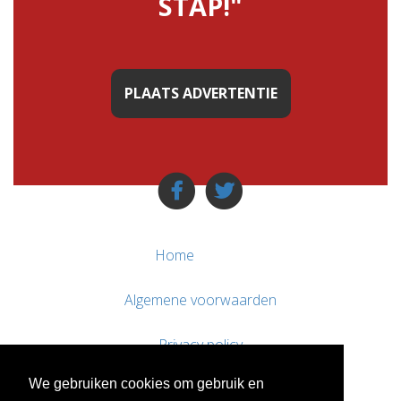
STAP!"
PLAATS ADVERTENTIE
Home
Algemene voorwaarden
Privacy policy
We gebruiken cookies om gebruik en
Contact / Support