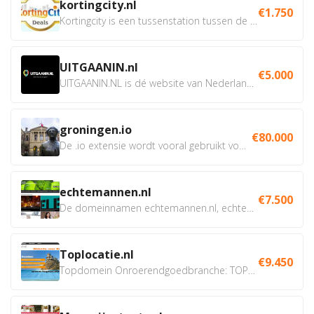
kortingcity.nl
€1.750
Kortingcity is een tussenstation tussen de winkelier,...
UITGAANIN.nl
€5.000
UITGAANIN.NL is dé website van Nederland waarop jij...
groningen.io
€80.000
De .io extensie wordt vooral gebruikt voor innovatie, bio en...
echtemannen.nl
€7.500
De domeinnamen echtemannen.nl, echtemannen.be en...
Toplocatie.nl
€9.450
Topdomein Onroerendgoedbranche: TOPLOCATIE.nl Betreft:...