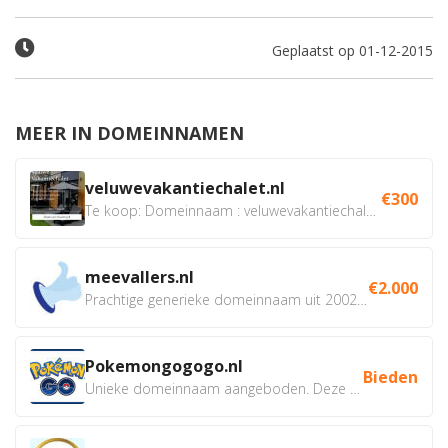
Geplaatst op 01-12-2015
MEER IN DOMEINNAMEN
veluwevakantiechalet.nl
€300
Te koop: Domeinnaam : veluwevakantiechalet.nl Bent u...
meevallers.nl
€2.000
Prachtige generieke domeinnaam uit 2002 eventueel met social...
Pokemongogogo.nl
Bieden
Unieke domeinnaam aangeboden. Deze Domeinnamen hebben...