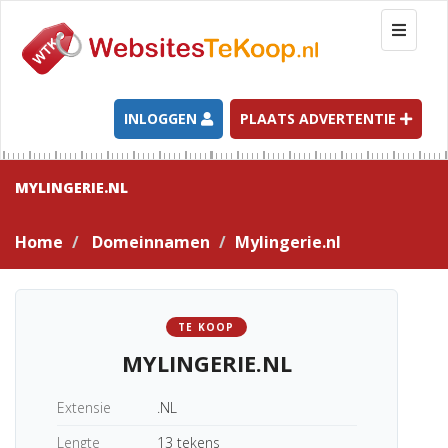
T
o
g
g
l
INLOGGEN
PLAATS ADVERTENTIE
e
n
a
MYLINGERIE.NL
v
i
Home
Domeinnamen
Mylingerie.nl
g
a
t
i
TE KOOP
o
MYLINGERIE.NL
n
Extensie
.NL
Lengte
13 tekens