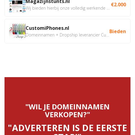
Magazijnstunts.nl
€2.000
Wij bieden hierbij onze volledig werkende webshop aan ivm...
CustomiPhones.nl
Bieden
Domeinnamen + Dropship leverancier CustomiPhones.nl €350...
"WIL JE DOMEINNAMEN
VERKOPEN?"
"ADVERTEREN IS DE EERSTE