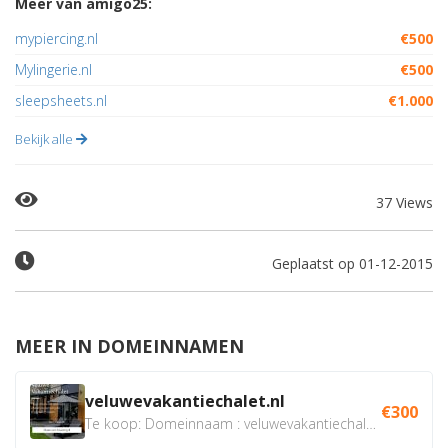
Meer van amigo25:
mypiercing.nl
€500
Mylingerie.nl
€500
sleepsheets.nl
€1.000
Bekijk alle
37 Views
Geplaatst op 01-12-2015
MEER IN DOMEINNAMEN
veluwevakantiechalet.nl
€300
Te koop: Domeinnaam : veluwevakantiechalet.nl Bent u...