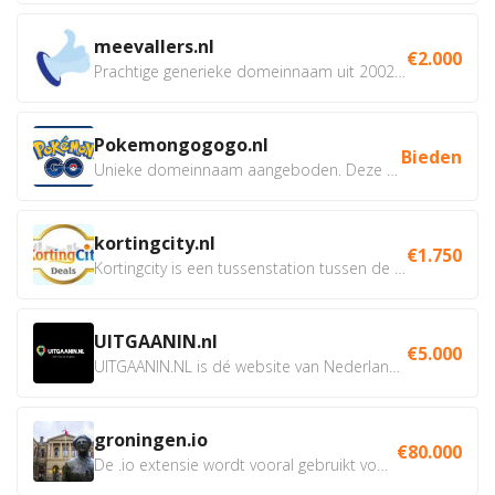
meevallers.nl
€2.000
Prachtige generieke domeinnaam uit 2002 eventueel met social...
Pokemongogogo.nl
Bieden
Unieke domeinnaam aangeboden. Deze Domeinnamen hebben...
kortingcity.nl
€1.750
Kortingcity is een tussenstation tussen de winkelier,...
UITGAANIN.nl
€5.000
UITGAANIN.NL is dé website van Nederland waarop jij...
groningen.io
€80.000
De .io extensie wordt vooral gebruikt voor innovatie, bio en...