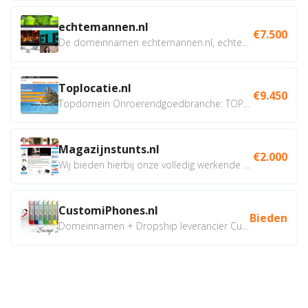
echtemannen.nl
€7.500
De domeinnamen echtemannen.nl, echtemannen.be en...
Toplocatie.nl
€9.450
Topdomein Onroerendgoedbranche: TOPLOCATIE.nl Betreft:...
Magazijnstunts.nl
€2.000
Wij bieden hierbij onze volledig werkende webshop aan ivm...
CustomiPhones.nl
Bieden
Domeinnamen + Dropship leverancier CustomiPhones.nl €350...