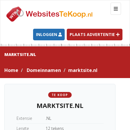
T
o
g
g
l
INLOGGEN
PLAATS ADVERTENTIE
e
n
a
MARKTSITE.NL
v
i
Home
Domeinnamen
marktsite.nl
g
a
t
i
TE KOOP
o
MARKTSITE.NL
n
Extensie
.NL
Lengte
12 tekens