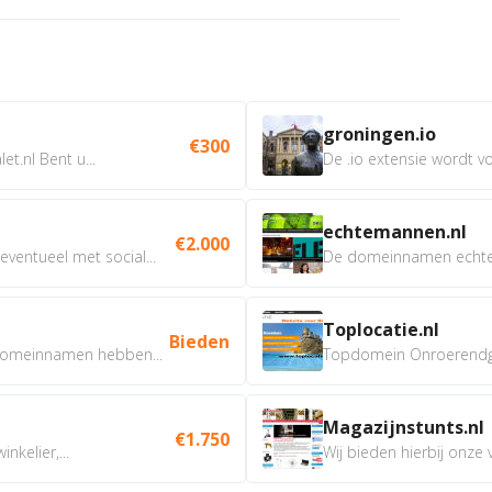
groningen.io
€300
t.nl Bent u...
De .io extensie wordt vo
echtemannen.nl
€2.000
ventueel met social...
De domeinnamen echtem
Toplocatie.nl
Bieden
omeinnamen hebben...
Topdomein Onroerendgoe
Magazijnstunts.nl
€1.750
nkelier,...
Wij bieden hierbij onze