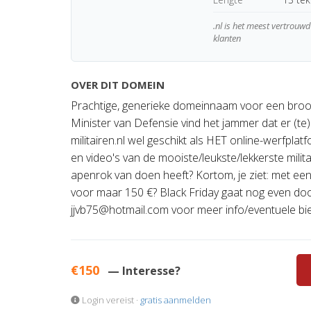
.nl is het meest vertrou
klanten
OVER DIT DOMEIN
Prachtige, generieke domeinnaam voor een broo
Minister van Defensie vind het jammer dat er (te) we
militairen.nl wel geschikt als HET online-werfplatf
en video's van de mooiste/leukste/lekkerste milit
apenrok van doen heeft? Kortom, je ziet: met een k
voor maar 150 €? Black Friday gaat nog even door
jjvb75@hotmail.com
voor meer info/eventuele bi
€150
— Interesse?
Login vereist ·
gratis aanmelden