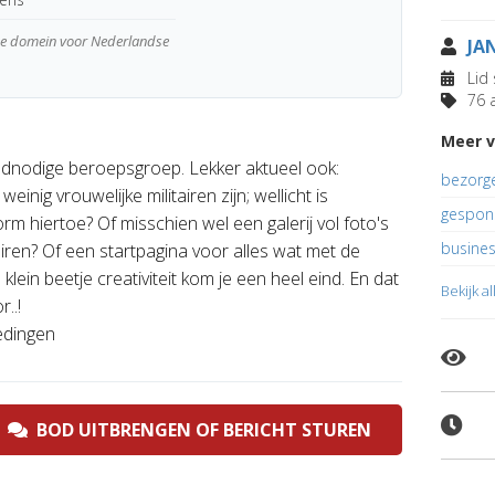
wde domein voor Nederlandse
JA
Lid 
76 a
Meer v
dnodige beroepsgroep. Lekker aktueel ook:
bezorg
inig vrouwelijke militairen zijn; wellicht is
gespon
orm hiertoe? Of misschien wel een galerij vol foto's
busines
airen? Of een startpagina voor alles wat met de
lein beetje creativiteit kom je een heel eind. En dat
Bekijk a
..!
edingen
BOD UITBRENGEN OF BERICHT STUREN