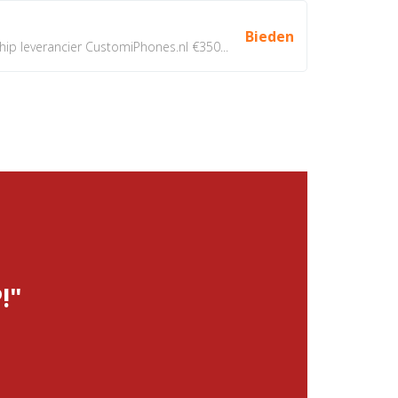
Bieden
 leverancier CustomiPhones.nl €350...
!"