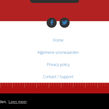
Home
Algemene voorwaarden
Privacy policy
Contact / Support
uden.
Lees meer
© WebsitesTeKoop.nl 2010 - 2026