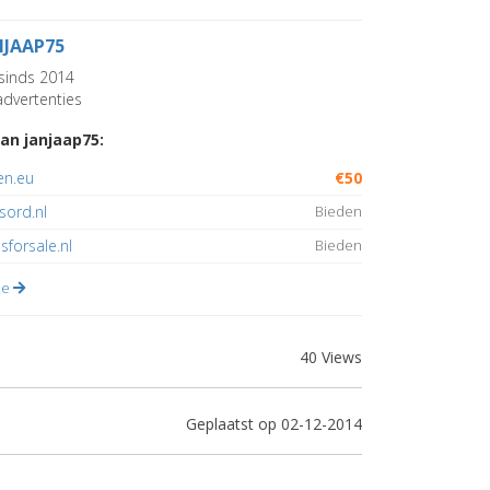
NJAAP75
sinds 2014
dvertenties
an janjaap75:
en.eu
€50
sord.nl
Bieden
sforsale.nl
Bieden
lle
40 Views
Geplaatst op 02-12-2014