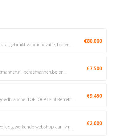
€80.000
oral gebruikt voor innovatie, bio en...
€7.500
annen.nl, echtemannen.be en...
€9.450
dbranche: TOPLOCATIE.nl Betreft:...
€2.000
 volledig werkende webshop aan ivm...