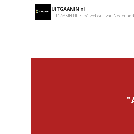
UITGAANIN.nl
UITGAANIN.NL is dé website van Nederland w
"