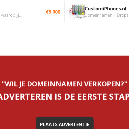
CustomiPhones.nl
€5.000
aarop jij...
Domeinnamen + Dropship
"WIL JE DOMEINNAMEN VERKOPEN?"
ADVERTEREN IS DE EERSTE STAP
PLAATS ADVERTENTIE