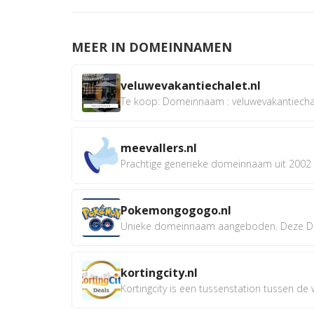
MEER IN DOMEINNAMEN
veluwevakantiechalet.nl
Te koop: Domeinnaam : veluwevakantiechale
meevallers.nl
Prachtige generieke domeinnaam uit 2002 e
Pokemongogogo.nl
Unieke domeinnaam aangeboden. Deze D
kortingcity.nl
Kortingcity is een tussenstation tussen de wi