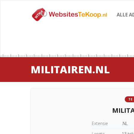
ALLE A
MILITAIREN.NL
TE
MILIT
Extensie
.NL
Lengte
13 te