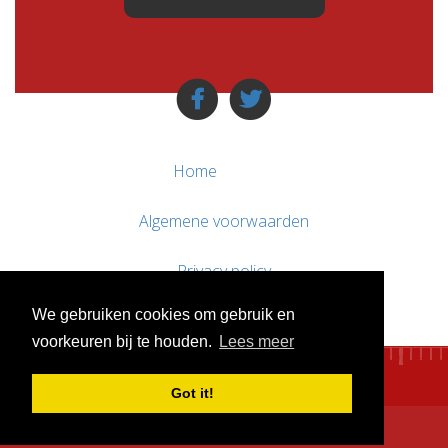
Home
Algemene voorwaarden
Privacy policy
We gebruiken cookies om gebruik en
Contact / Support
voorkeuren bij te houden.
Lees meer
Got it!
© WebsitesTeKoop.nl 2010 - 2026