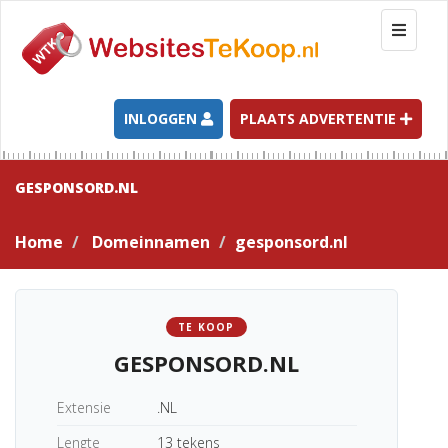
T
o
g
g
l
INLOGGEN
PLAATS ADVERTENTIE
e
n
a
GESPONSORD.NL
v
i
Home
Domeinnamen
gesponsord.nl
g
a
t
i
TE KOOP
o
GESPONSORD.NL
n
Extensie
.NL
Lengte
13 tekens