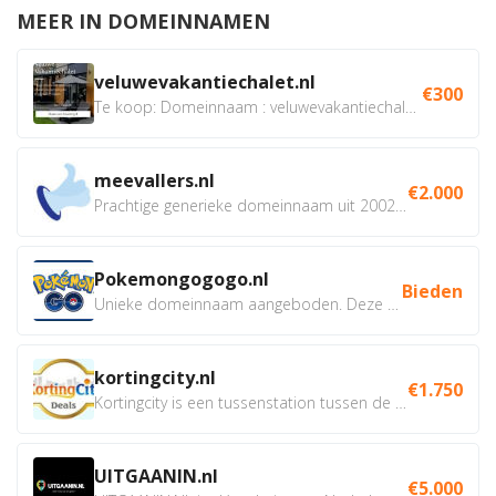
MEER IN DOMEINNAMEN
veluwevakantiechalet.nl
€300
Te koop: Domeinnaam : veluwevakantiechalet.nl Bent u...
meevallers.nl
€2.000
Prachtige generieke domeinnaam uit 2002 eventueel met social...
Pokemongogogo.nl
Bieden
Unieke domeinnaam aangeboden. Deze Domeinnamen hebben...
kortingcity.nl
€1.750
Kortingcity is een tussenstation tussen de winkelier,...
UITGAANIN.nl
€5.000