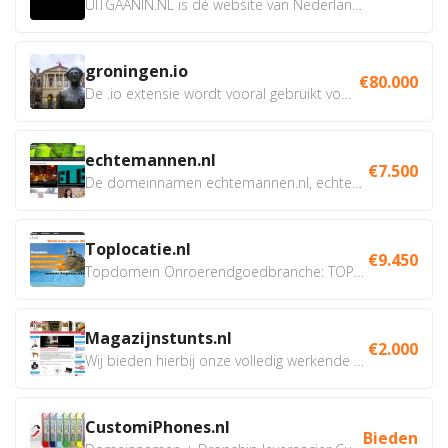
UITGAANIN.NL is dé website van Nederland waarop jij...
groningen.io
€80.000
De .io extensie wordt vooral gebruikt voor innovatie, bio en...
echtemannen.nl
€7.500
De domeinnamen echtemannen.nl, echtemannen.be en...
Toplocatie.nl
€9.450
Topdomein Onroerendgoedbranche: TOPLOCATIE.nl Betreft:...
Magazijnstunts.nl
€2.000
Wij bieden hierbij onze volledig werkende webshop aan ivm...
CustomiPhones.nl
Bieden