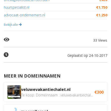
huurspecialist.nl
€1.750
advocaat-ondernemers.nl
€1.250
Bekijk alle
33 Views
Geplaatst op 24-10-2017
MEER IN DOMEINNAMEN
veluwevakantiechalet.nl
€300
Te koop: Domeinnaam : veluwevakantiechalet.nl Bent u...