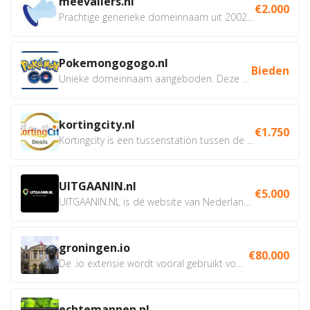
meevallers.nl
€2.000
Prachtige generieke domeinnaam uit 2002 eventueel met social...
Pokemongogogo.nl
Bieden
Unieke domeinnaam aangeboden. Deze Domeinnamen hebben...
kortingcity.nl
€1.750
Kortingcity is een tussenstation tussen de winkelier,...
UITGAANIN.nl
€5.000
UITGAANIN.NL is dé website van Nederland waarop jij...
groningen.io
€80.000
De .io extensie wordt vooral gebruikt voor innovatie, bio en...
echtemannen.nl