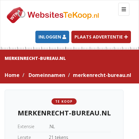
T
o
g
g
l
INLOGGEN
PLAATS ADVERTENTIE
e
n
a
MERKENRECHT-BUREAU.NL
v
i
Home
Domeinnamen
merkenrecht-bureau.nl
g
a
t
i
TE KOOP
o
MERKENRECHT-BUREAU.NL
n
Extensie
.NL
Lengte
21 tekens