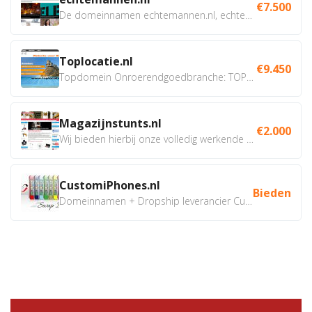
€7.500
De domeinnamen echtemannen.nl, echtemannen.be en...
Toplocatie.nl
€9.450
Topdomein Onroerendgoedbranche: TOPLOCATIE.nl Betreft:...
Magazijnstunts.nl
€2.000
Wij bieden hierbij onze volledig werkende webshop aan ivm...
CustomiPhones.nl
Bieden
Domeinnamen + Dropship leverancier CustomiPhones.nl €350...