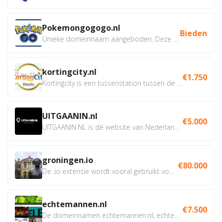
Pokemongogogo.nl
Bieden
Unieke domeinnaam aangeboden. Deze Domeinnamen hebben...
kortingcity.nl
€1.750
Kortingcity is een tussenstation tussen de winkelier,...
UITGAANIN.nl
€5.000
UITGAANIN.NL is dé website van Nederland waarop jij...
groningen.io
€80.000
De .io extensie wordt vooral gebruikt voor innovatie, bio en...
echtemannen.nl
€7.500
De domeinnamen echtemannen.nl, echtemannen.be en...