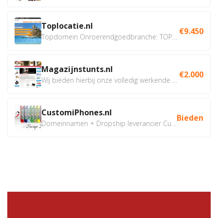
Toplocatie.nl
€9.450
Topdomein Onroerendgoedbranche: TOPLOCATIE.nl Betreft:...
Magazijnstunts.nl
€2.000
Wij bieden hierbij onze volledig werkende webshop aan ivm...
CustomiPhones.nl
Bieden
Domeinnamen + Dropship leverancier CustomiPhones.nl €350...