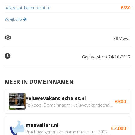
advocaat-burenrecht.nl
€650
Bekijk alle
38 Views
Geplaatst op 24-10-2017
MEER IN DOMEINNAMEN
veluwevakantiechalet.nl
€300
Te koop: Domeinnaam : veluwevakantiechalet.nl Bent u...
meevallers.nl
€2.000
Prachtige generieke domeinnaam uit 2002 eventueel met social...