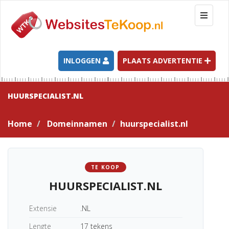
T
o
g
g
l
INLOGGEN
PLAATS ADVERTENTIE
e
n
a
HUURSPECIALIST.NL
v
i
Home
Domeinnamen
huurspecialist.nl
g
a
t
i
TE KOOP
o
HUURSPECIALIST.NL
n
Extensie
.NL
Lengte
17 tekens