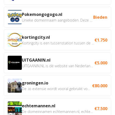
Pokemongogogo.nl
Bieden
Unieke domeinnaam aangeboden. Deze Domeinnamen hebben...
kortingcity.nl
€1.750
Kortingcity is een tussenstation tussen de winkelier,...
UITGAANIN.nl
€5.000
UITGAANIN.NL is dé website van Nederland waarop jij...
groningen.io
€80.000
De .io extensie wordt vooral gebruikt voor innovatie, bio en...
echtemannen.nl
€7.500
De domeinnamen echtemannen.nl, echtemannen.be en...