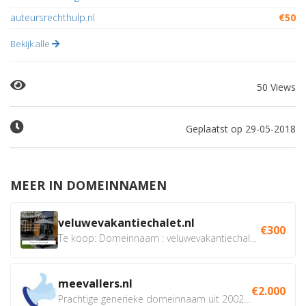
auteursrechthulp.nl
€50
Bekijk alle
50 Views
Geplaatst op 29-05-2018
MEER IN DOMEINNAMEN
veluwevakantiechalet.nl
€300
Te koop: Domeinnaam : veluwevakantiechalet.nl Bent u...
meevallers.nl
€2.000
Prachtige generieke domeinnaam uit 2002 eventueel met social...