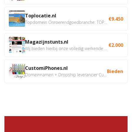
Toplocatie.nl
€9.450
Topdomein Onroerendgoedbranche: TOPLOCATIE.nl Betreft:...
Magazijnstunts.nl
€2.000
Wij bieden hierbij onze volledig werkende webshop aan ivm...
CustomiPhones.nl
Bieden
Domeinnamen + Dropship leverancier CustomiPhones.nl €350...