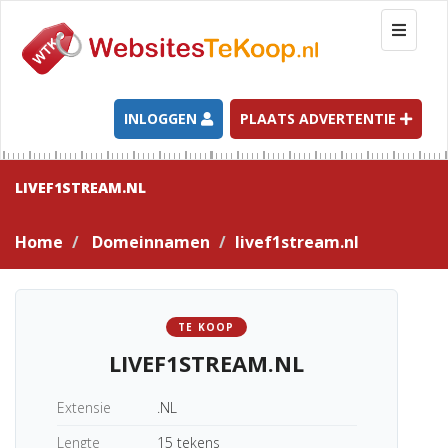
T
o
g
g
l
INLOGGEN
PLAATS ADVERTENTIE
e
n
a
LIVEF1STREAM.NL
v
i
Home
Domeinnamen
livef1stream.nl
g
a
t
i
TE KOOP
o
LIVEF1STREAM.NL
n
Extensie
.NL
Lengte
15 tekens