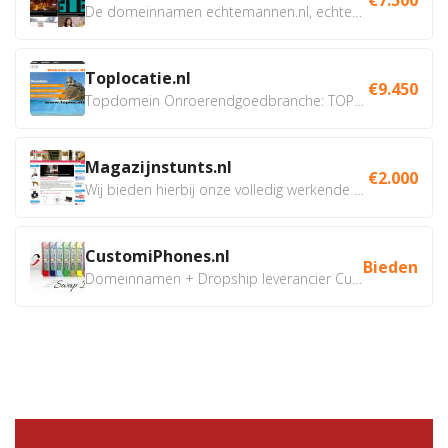
De domeinnamen echtemannen.nl, echtemannen.be en...
Toplocatie.nl
€9.450
Topdomein Onroerendgoedbranche: TOPLOCATIE.nl Betreft:...
Magazijnstunts.nl
€2.000
Wij bieden hierbij onze volledig werkende webshop aan ivm...
CustomiPhones.nl
Bieden
Domeinnamen + Dropship leverancier CustomiPhones.nl €350...