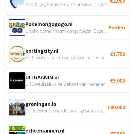
€2.000
Prachtige generieke domeinnaam uit 2002 eventueel met social...
Pokemongogogo.nl
Bieden
Unieke domeinnaam aangeboden. Deze Domeinnamen hebben...
kortingcity.nl
€1.750
Kortingcity is een tussenstation tussen de winkelier,...
UITGAANIN.nl
€5.000
UITGAANIN.NL is dé website van Nederland waarop jij...
groningen.io
€80.000
De .io extensie wordt vooral gebruikt voor innovatie, bio en...
echtemannen.nl
€7.500