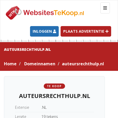
T
o
g
g
l
INLOGGEN
PLAATS ADVERTENTIE
e
n
a
AUTEURSRECHTHULP.NL
v
i
Home
Domeinnamen
auteursrechthulp.nl
g
a
t
i
TE KOOP
o
AUTEURSRECHTHULP.NL
n
Extensie
.NL
Lengte
19 tekens