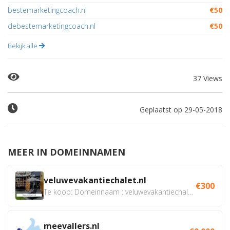
bestemarketingcoach.nl
€50
debestemarketingcoach.nl
€50
Bekijk alle
37 Views
Geplaatst op 29-05-2018
MEER IN DOMEINNAMEN
veluwevakantiechalet.nl
€300
Te koop: Domeinnaam : veluwevakantiechalet.nl Bent u...
meevallers.nl