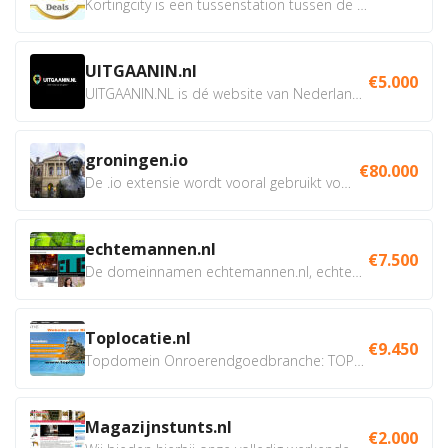
Kortingcity is een tussenstation tussen de winkelier,...
UITGAANIN.nl
€5.000
UITGAANIN.NL is dé website van Nederland waarop jij...
groningen.io
€80.000
De .io extensie wordt vooral gebruikt voor innovatie, bio en...
echtemannen.nl
€7.500
De domeinnamen echtemannen.nl, echtemannen.be en...
Toplocatie.nl
€9.450
Topdomein Onroerendgoedbranche: TOPLOCATIE.nl Betreft:...
Magazijnstunts.nl
€2.000