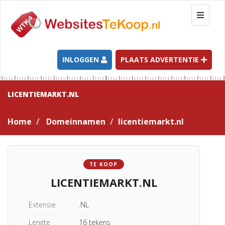
T
o
g
g
l
INLOGGEN
PLAATS ADVERTENTIE
e
n
a
LICENTIEMARKT.NL
v
i
Home
Domeinnamen
licentiemarkt.nl
g
a
t
i
TE KOOP
o
LICENTIEMARKT.NL
n
Extensie
.NL
Lengte
16 tekens