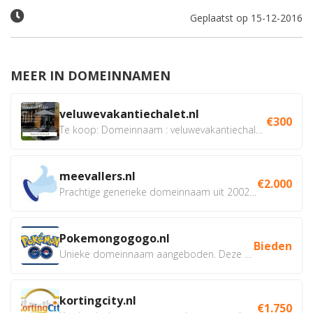
Geplaatst op 15-12-2016
MEER IN DOMEINNAMEN
veluwevakantiechalet.nl
€300
Te koop: Domeinnaam : veluwevakantiechalet.nl Bent u...
meevallers.nl
€2.000
Prachtige generieke domeinnaam uit 2002 eventueel met social...
Pokemongogogo.nl
Bieden
Unieke domeinnaam aangeboden. Deze Domeinnamen hebben...
kortingcity.nl
€1.750