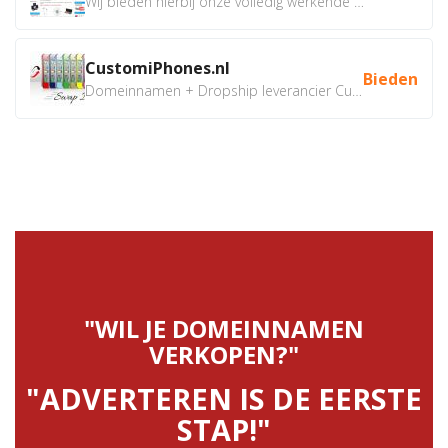
Wij bieden hierbij onze volledig werkende webshop aan ivm...
CustomiPhones.nl
Bieden
Domeinnamen + Dropship leverancier CustomiPhones.nl €350...
"WIL JE DOMEINNAMEN
VERKOPEN?"
"ADVERTEREN IS DE EERSTE
STAP!"