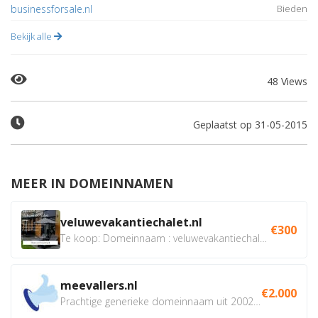
businessforsale.nl
Bieden
Bekijk alle
48 Views
Geplaatst op 31-05-2015
MEER IN DOMEINNAMEN
veluwevakantiechalet.nl
€300
Te koop: Domeinnaam : veluwevakantiechalet.nl Bent u...
meevallers.nl
€2.000
Prachtige generieke domeinnaam uit 2002 eventueel met social...