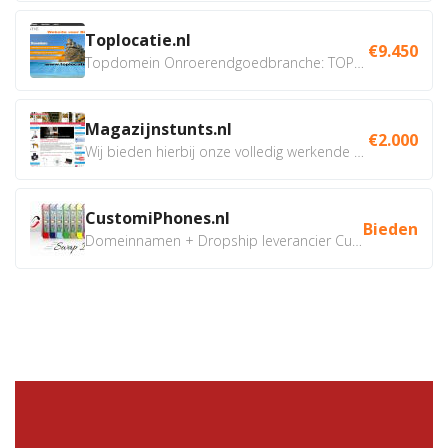
Toplocatie.nl
€9.450
Topdomein Onroerendgoedbranche: TOPLOCATIE.nl Betreft:...
Magazijnstunts.nl
€2.000
Wij bieden hierbij onze volledig werkende webshop aan ivm...
CustomiPhones.nl
Bieden
Domeinnamen + Dropship leverancier CustomiPhones.nl €350...