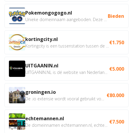
Pokemongogogo.nl
Bieden
Unieke domeinnaam aangeboden. Deze Domeinnamen hebben...
kortingcity.nl
€1.750
Kortingcity is een tussenstation tussen de winkelier,...
UITGAANIN.nl
€5.000
UITGAANIN.NL is dé website van Nederland waarop jij...
groningen.io
€80.000
De .io extensie wordt vooral gebruikt voor innovatie, bio en...
echtemannen.nl
€7.500
De domeinnamen echtemannen.nl, echtemannen.be en...