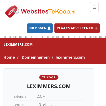
T
o
g
g
l
INLOGGEN
PLAATS ADVERTENTIE
e
n
a
LEXIMMERS.COM
v
i
Home
Domeinnamen
leximmers.com
g
a
t
i
TE KOOP
o
LEXIMMERS.COM
n
Extensie
.COM
Lengte
13 tekens