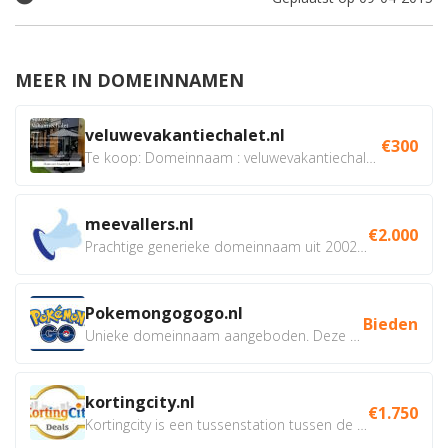
MEER IN DOMEINNAMEN
veluwevakantiechalet.nl
€300
Te koop: Domeinnaam : veluwevakantiechalet.nl Bent u...
meevallers.nl
€2.000
Prachtige generieke domeinnaam uit 2002 eventueel met social...
Pokemongogogo.nl
Bieden
Unieke domeinnaam aangeboden. Deze Domeinnamen hebben...
kortingcity.nl
€1.750
Kortingcity is een tussenstation tussen de winkelier,...