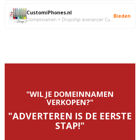
CustomiPhones.nl
Bieden
Domeinnamen + Dropship leverancier CustomiPhones.nl €350...
"WIL JE DOMEINNAMEN
VERKOPEN?"
"ADVERTEREN IS DE EERSTE
STAP!"