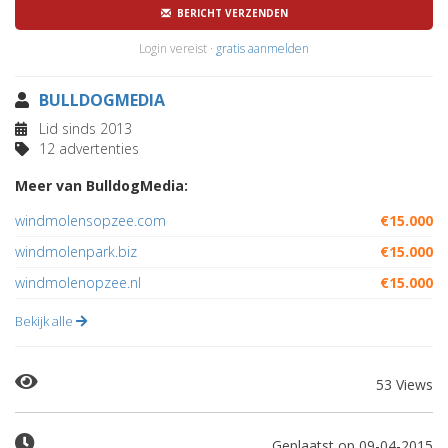
BERICHT VERZENDEN
Login vereist ·
gratis aanmelden
BULLDOGMEDIA
Lid sinds 2013
12 advertenties
Meer van BulldogMedia:
windmolensopzee.com
€15.000
windmolenpark.biz
€15.000
windmolenopzee.nl
€15.000
Bekijk alle
53 Views
Geplaatst op 09-04-2015