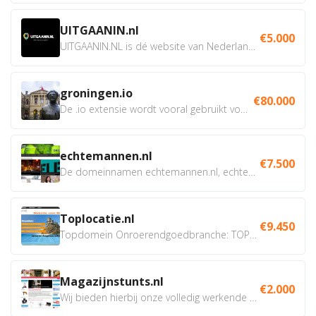
UITGAANIN.nl
€5.000
UITGAANIN.NL is dé website van Nederland waarop jij...
groningen.io
€80.000
De .io extensie wordt vooral gebruikt voor innovatie, bio en...
echtemannen.nl
€7.500
De domeinnamen echtemannen.nl, echtemannen.be en...
Toplocatie.nl
€9.450
Topdomein Onroerendgoedbranche: TOPLOCATIE.nl Betreft:...
Magazijnstunts.nl
€2.000
Wij bieden hierbij onze volledig werkende webshop aan ivm...