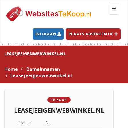
T
o
g
g
l
INLOGGEN
PLAATS ADVERTENTIE
e
n
a
LEASEJEEIGENWEBWINKEL.NL
v
i
Home
Domeinnamen
g
Leasejeeigenwebwinkel.nl
a
t
i
o
TE KOOP
n
LEASEJEEIGENWEBWINKEL.NL
Extensie
.NL