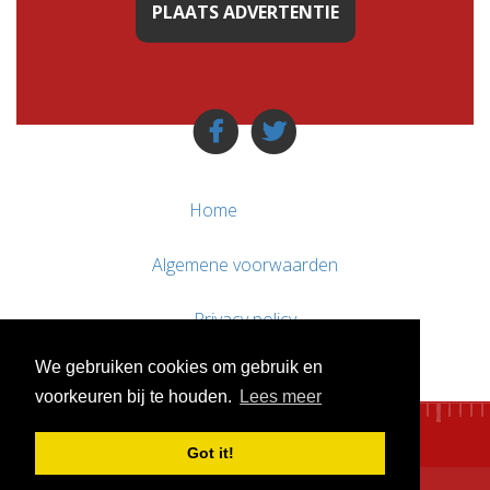
PLAATS ADVERTENTIE
Home
Algemene voorwaarden
Privacy policy
We gebruiken cookies om gebruik en
Contact / Support
voorkeuren bij te houden.
Lees meer
Got it!