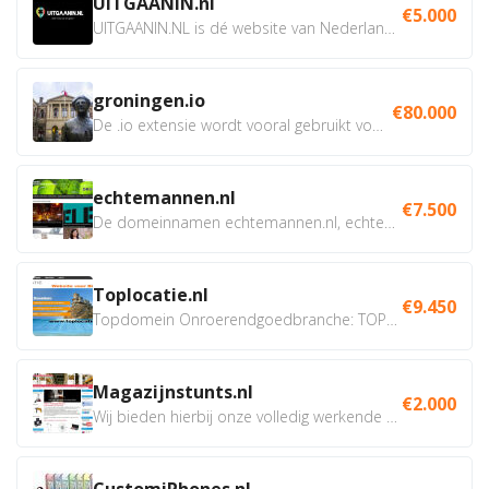
UITGAANIN.nl
€5.000
UITGAANIN.NL is dé website van Nederland waarop jij...
groningen.io
€80.000
De .io extensie wordt vooral gebruikt voor innovatie, bio en...
echtemannen.nl
€7.500
De domeinnamen echtemannen.nl, echtemannen.be en...
Toplocatie.nl
€9.450
Topdomein Onroerendgoedbranche: TOPLOCATIE.nl Betreft:...
Magazijnstunts.nl
€2.000
Wij bieden hierbij onze volledig werkende webshop aan ivm...
CustomiPhones.nl