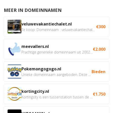
MEER IN DOMEINNAMEN
veluwevakantiechalet.nl
€300
Te koop: Domeinnaam : veluwevakantiechalet.nl Bent u...
meevallers.nl
€2.000
Prachtige generieke domeinnaam uit 2002 eventueel met social...
Pokemongogogo.nl
Bieden
Unieke domeinnaam aangeboden. Deze Domeinnamen hebben...
kortingcity.nl
€1.750
Kortingcity is een tussenstation tussen de winkelier,...