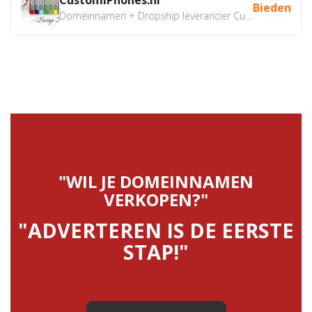
Bieden
Domeinnamen + Dropship leverancier CustomiPhones.nl €350...
"WIL JE DOMEINNAMEN
VERKOPEN?"
"ADVERTEREN IS DE EERSTE
STAP!"