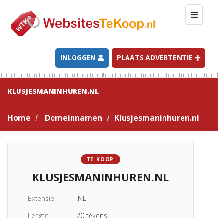
T
o
g
g
l
INLOGGEN
PLAATS ADVERTENTIE
e
n
a
KLUSJESMANINHUREN.NL
v
i
Home
Domeinnamen
Klusjesmaninhuren.nl
g
a
t
i
TE KOOP
o
KLUSJESMANINHUREN.NL
n
Extensie
.NL
Lengte
20 tekens