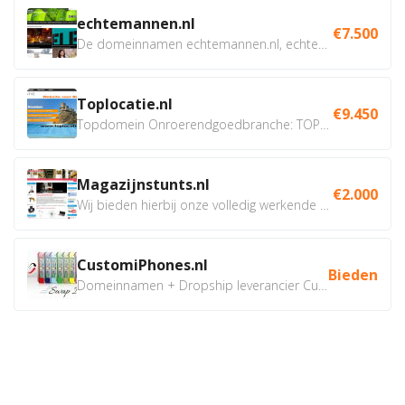
echtemannen.nl
€7.500
De domeinnamen echtemannen.nl, echtemannen.be en...
Toplocatie.nl
€9.450
Topdomein Onroerendgoedbranche: TOPLOCATIE.nl Betreft:...
Magazijnstunts.nl
€2.000
Wij bieden hierbij onze volledig werkende webshop aan ivm...
CustomiPhones.nl
Bieden
Domeinnamen + Dropship leverancier CustomiPhones.nl €350...