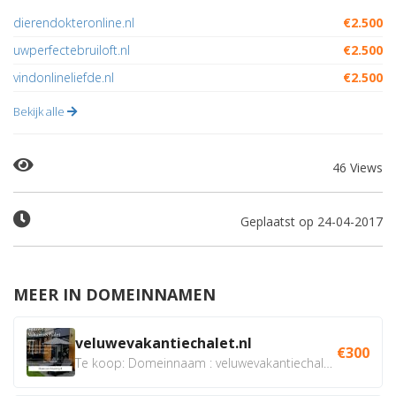
dierendokteronline.nl
€2.500
uwperfectebruiloft.nl
€2.500
vindonlineliefde.nl
€2.500
Bekijk alle
46 Views
Geplaatst op 24-04-2017
MEER IN DOMEINNAMEN
veluwevakantiechalet.nl
€300
Te koop: Domeinnaam : veluwevakantiechalet.nl Bent u...