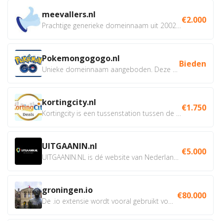
meevallers.nl
€2.000
Prachtige generieke domeinnaam uit 2002 eventueel met social...
Pokemongogogo.nl
Bieden
Unieke domeinnaam aangeboden. Deze Domeinnamen hebben...
kortingcity.nl
€1.750
Kortingcity is een tussenstation tussen de winkelier,...
UITGAANIN.nl
€5.000
UITGAANIN.NL is dé website van Nederland waarop jij...
groningen.io
€80.000
De .io extensie wordt vooral gebruikt voor innovatie, bio en...