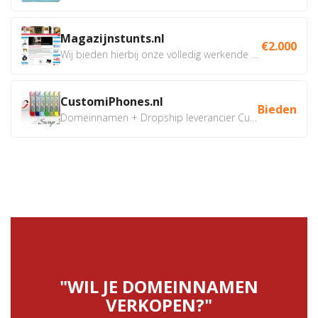
Magazijnstunts.nl
€2.000
Wij bieden hierbij onze volledig werkende webshop aan ivm...
CustomiPhones.nl
Bieden
Domeinnamen + Dropship leverancier CustomiPhones.nl €350...
"WIL JE DOMEINNAMEN
VERKOPEN?"