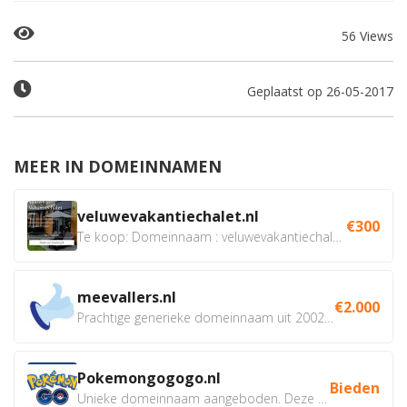
56 Views
Geplaatst op 26-05-2017
MEER IN DOMEINNAMEN
veluwevakantiechalet.nl
€300
Te koop: Domeinnaam : veluwevakantiechalet.nl Bent u...
meevallers.nl
€2.000
Prachtige generieke domeinnaam uit 2002 eventueel met social...
Pokemongogogo.nl
Bieden
Unieke domeinnaam aangeboden. Deze Domeinnamen hebben...