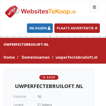
T
o
g
g
l
INLOGGEN
PLAATS ADVERTENTIE
e
n
a
UWPERFECTEBRUILOFT.NL
v
i
Home
Domeinnamen
uwperfectebruiloft.nl
g
a
t
i
TE KOOP
o
UWPERFECTEBRUILOFT.NL
n
Extensie
.NL
Lengte
21 tekens