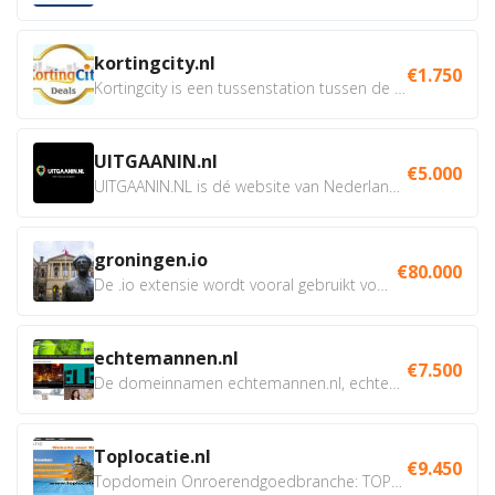
kortingcity.nl
€1.750
Kortingcity is een tussenstation tussen de winkelier,...
UITGAANIN.nl
€5.000
UITGAANIN.NL is dé website van Nederland waarop jij...
groningen.io
€80.000
De .io extensie wordt vooral gebruikt voor innovatie, bio en...
echtemannen.nl
€7.500
De domeinnamen echtemannen.nl, echtemannen.be en...
Toplocatie.nl
€9.450
Topdomein Onroerendgoedbranche: TOPLOCATIE.nl Betreft:...