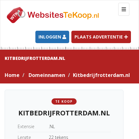
T
o
g
g
l
INLOGGEN
PLAATS ADVERTENTIE
e
n
a
KITBEDRIJFROTTERDAM.NL
v
i
Home
Domeinnamen
Kitbedrijfrotterdam.nl
g
a
t
i
TE KOOP
o
KITBEDRIJFROTTERDAM.NL
n
Extensie
.NL
Lengte
22 tekens