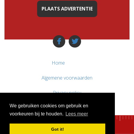
PLAATS ADVERTENTIE
Home
Algemene voorwaarden
Privacy policy
We gebruiken cookies om gebruik en
Contact / Support
voorkeuren bij te houden.
Lees meer
Got it!