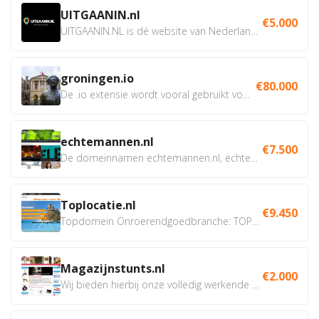
UITGAANIN.nl
€5.000
UITGAANIN.NL is dé website van Nederland waarop jij...
groningen.io
€80.000
De .io extensie wordt vooral gebruikt voor innovatie, bio en...
echtemannen.nl
€7.500
De domeinnamen echtemannen.nl, echtemannen.be en...
Toplocatie.nl
€9.450
Topdomein Onroerendgoedbranche: TOPLOCATIE.nl Betreft:...
Magazijnstunts.nl
€2.000
Wij bieden hierbij onze volledig werkende webshop aan ivm...