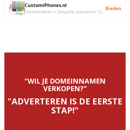
CustomiPhones.nl
Bieden
Domeinnamen + Dropship leverancier CustomiPhones.nl €350...
"WIL JE DOMEINNAMEN
VERKOPEN?"
"ADVERTEREN IS DE EERSTE
STAP!"