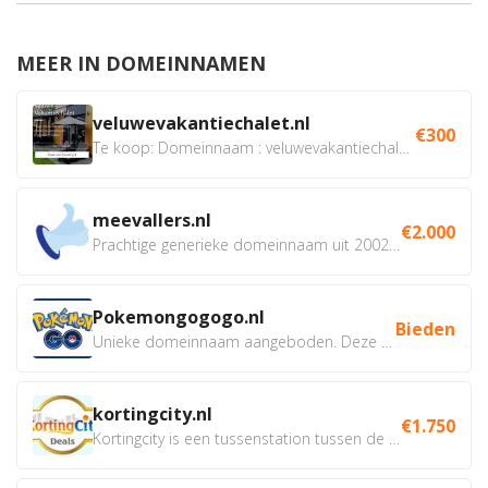
MEER IN DOMEINNAMEN
veluwevakantiechalet.nl
€300
Te koop: Domeinnaam : veluwevakantiechalet.nl Bent u...
meevallers.nl
€2.000
Prachtige generieke domeinnaam uit 2002 eventueel met social...
Pokemongogogo.nl
Bieden
Unieke domeinnaam aangeboden. Deze Domeinnamen hebben...
kortingcity.nl
€1.750
Kortingcity is een tussenstation tussen de winkelier,...