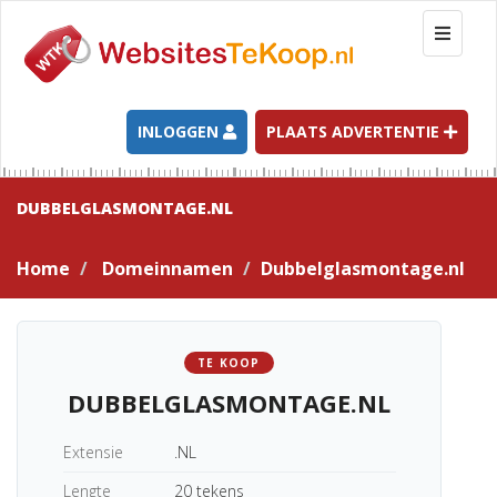
T
o
g
g
l
INLOGGEN
PLAATS ADVERTENTIE
e
n
a
DUBBELGLASMONTAGE.NL
v
i
Home
Domeinnamen
Dubbelglasmontage.nl
g
a
t
i
TE KOOP
o
DUBBELGLASMONTAGE.NL
n
Extensie
.NL
Lengte
20 tekens