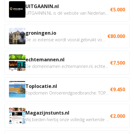
UITGAANIN.nl
€5.000
UITGAANIN.NL is dé website van Nederland waarop jij...
groningen.io
€80.000
De .io extensie wordt vooral gebruikt voor innovatie, bio en...
echtemannen.nl
€7.500
De domeinnamen echtemannen.nl, echtemannen.be en...
Toplocatie.nl
€9.450
Topdomein Onroerendgoedbranche: TOPLOCATIE.nl Betreft:...
Magazijnstunts.nl
€2.000
Wij bieden hierbij onze volledig werkende webshop aan ivm...