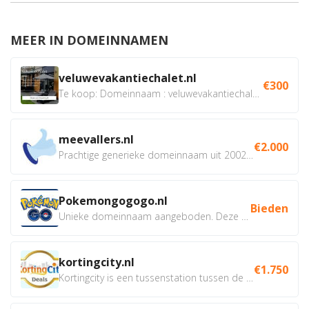
MEER IN DOMEINNAMEN
veluwevakantiechalet.nl
€300
Te koop: Domeinnaam : veluwevakantiechalet.nl Bent u...
meevallers.nl
€2.000
Prachtige generieke domeinnaam uit 2002 eventueel met social...
Pokemongogogo.nl
Bieden
Unieke domeinnaam aangeboden. Deze Domeinnamen hebben...
kortingcity.nl
€1.750
Kortingcity is een tussenstation tussen de winkelier,...