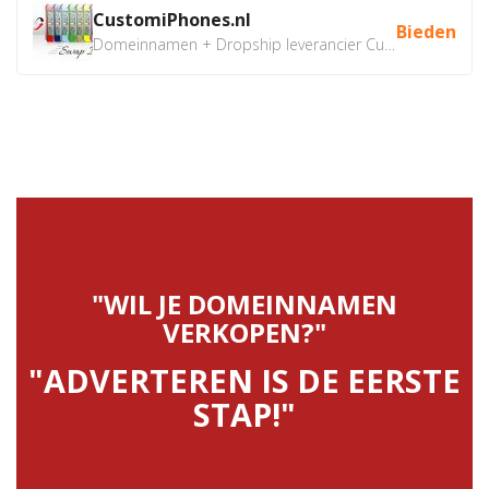
CustomiPhones.nl
Bieden
Domeinnamen + Dropship leverancier CustomiPhones.nl €350...
"WIL JE DOMEINNAMEN
VERKOPEN?"
"ADVERTEREN IS DE EERSTE
STAP!"