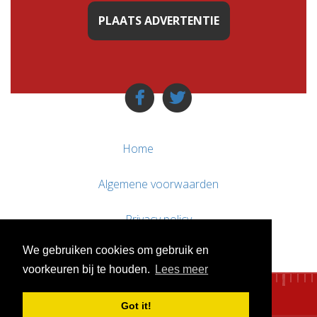
PLAATS ADVERTENTIE
Home
Algemene voorwaarden
Privacy policy
We gebruiken cookies om gebruik en
Contact / Support
voorkeuren bij te houden.
Lees meer
Got it!