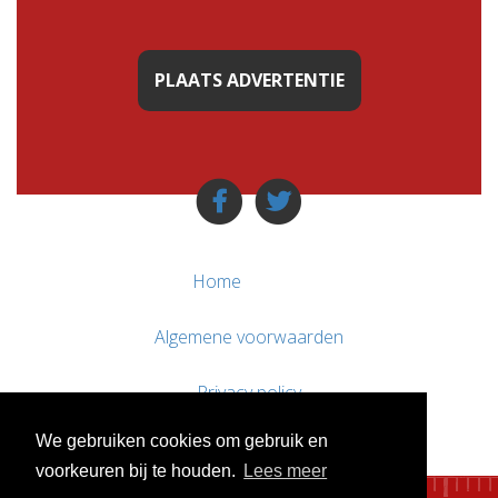
PLAATS ADVERTENTIE
Home
Algemene voorwaarden
Privacy policy
We gebruiken cookies om gebruik en
Contact / Support
voorkeuren bij te houden.
Lees meer