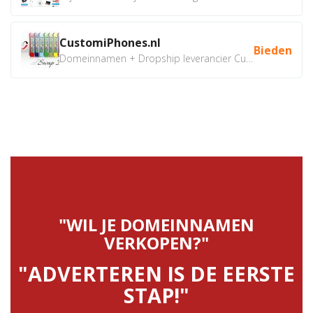
CustomiPhones.nl
Bieden
Domeinnamen + Dropship leverancier CustomiPhones.nl €350...
"WIL JE DOMEINNAMEN
VERKOPEN?"
"ADVERTEREN IS DE EERSTE
STAP!"