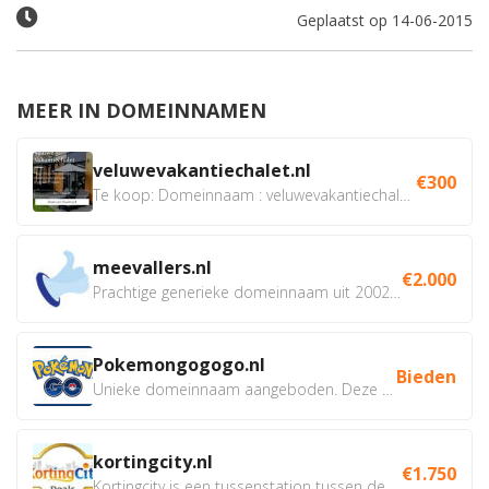
Geplaatst op 14-06-2015
MEER IN DOMEINNAMEN
veluwevakantiechalet.nl
€300
Te koop: Domeinnaam : veluwevakantiechalet.nl Bent u...
meevallers.nl
€2.000
Prachtige generieke domeinnaam uit 2002 eventueel met social...
Pokemongogogo.nl
Bieden
Unieke domeinnaam aangeboden. Deze Domeinnamen hebben...
kortingcity.nl
€1.750
Kortingcity is een tussenstation tussen de winkelier,...