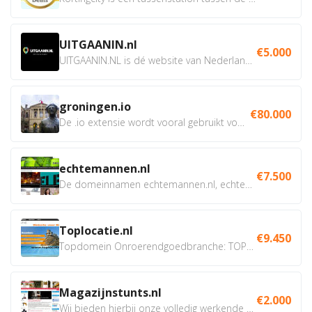
UITGAANIN.nl
€5.000
UITGAANIN.NL is dé website van Nederland waarop jij...
groningen.io
€80.000
De .io extensie wordt vooral gebruikt voor innovatie, bio en...
echtemannen.nl
€7.500
De domeinnamen echtemannen.nl, echtemannen.be en...
Toplocatie.nl
€9.450
Topdomein Onroerendgoedbranche: TOPLOCATIE.nl Betreft:...
Magazijnstunts.nl
€2.000
Wij bieden hierbij onze volledig werkende webshop aan ivm...