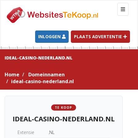
T
o
g
g
l
INLOGGEN
PLAATS ADVERTENTIE
e
n
a
IDEAL-CASINO-NEDERLAND.NL
v
i
Home
Domeinnamen
g
ideal-casino-nederland.nl
a
t
i
o
TE KOOP
n
IDEAL-CASINO-NEDERLAND.NL
Extensie
.NL