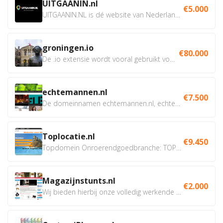
UITGAANIN.nl
€5.000
UITGAANIN.NL is dé website van Nederland waarop jij...
groningen.io
€80.000
De .io extensie wordt vooral gebruikt voor innovatie, bio en...
echtemannen.nl
€7.500
De domeinnamen echtemannen.nl, echtemannen.be en...
Toplocatie.nl
€9.450
Topdomein Onroerendgoedbranche: TOPLOCATIE.nl Betreft:...
Magazijnstunts.nl
€2.000
Wij bieden hierbij onze volledig werkende webshop aan ivm...