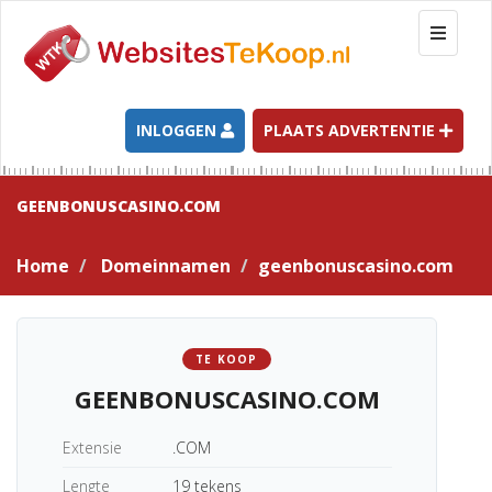
T
o
g
g
l
INLOGGEN
PLAATS ADVERTENTIE
e
n
a
GEENBONUSCASINO.COM
v
i
Home
Domeinnamen
geenbonuscasino.com
g
a
t
i
TE KOOP
o
GEENBONUSCASINO.COM
n
Extensie
.COM
Lengte
19 tekens