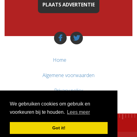
PLAATS ADVERTENTIE
Home
Algemene voorwaarden
Privacy policy
We gebruiken cookies om gebruik en
Contact / Support
voorkeuren bij te houden.
Lees meer
Got it!