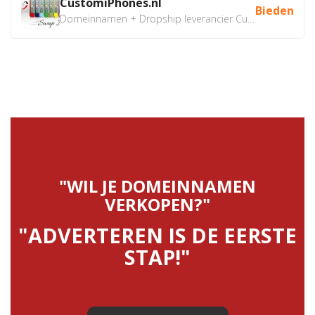
CustomiPhones.nl
Bieden
Domeinnamen + Dropship leverancier CustomiPhones.nl €350...
"WIL JE DOMEINNAMEN
VERKOPEN?"
"ADVERTEREN IS DE EERSTE
STAP!"