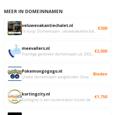
MEER IN DOMEINNAMEN
veluwevakantiechalet.nl
€300
Te koop: Domeinnaam : veluwevakantiechalet.nl Bent u...
meevallers.nl
€2.000
Prachtige generieke domeinnaam uit 2002 eventueel met social...
Pokemongogogo.nl
Bieden
Unieke domeinnaam aangeboden. Deze Domeinnamen hebben...
kortingcity.nl
€1.750
Kortingcity is een tussenstation tussen de winkelier,...