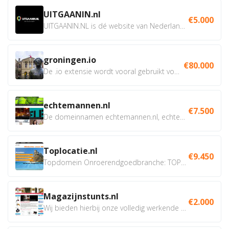
UITGAANIN.nl
€5.000
UITGAANIN.NL is dé website van Nederland waarop jij...
groningen.io
€80.000
De .io extensie wordt vooral gebruikt voor innovatie, bio en...
echtemannen.nl
€7.500
De domeinnamen echtemannen.nl, echtemannen.be en...
Toplocatie.nl
€9.450
Topdomein Onroerendgoedbranche: TOPLOCATIE.nl Betreft:...
Magazijnstunts.nl
€2.000
Wij bieden hierbij onze volledig werkende webshop aan ivm...