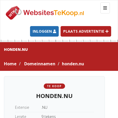
T
o
g
g
l
INLOGGEN
PLAATS ADVERTENTIE
e
n
a
HONDEN.NU
v
i
Home
Domeinnamen
honden.nu
g
a
t
i
TE KOOP
o
HONDEN.NU
n
Extensie
.NU
Lengte
9 tekens