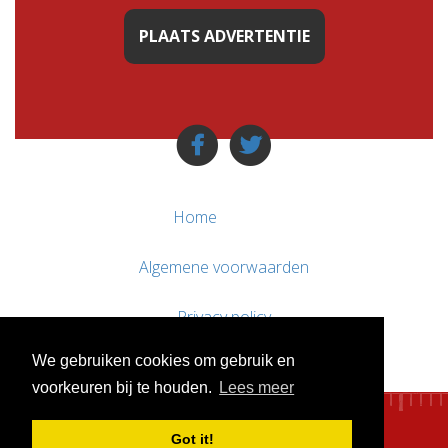
PLAATS ADVERTENTIE
Home
Algemene voorwaarden
Privacy policy
We gebruiken cookies om gebruik en
Contact / Support
voorkeuren bij te houden.
Lees meer
Got it!