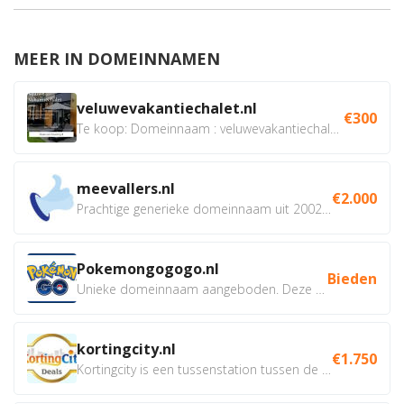
MEER IN DOMEINNAMEN
veluwevakantiechalet.nl
€300
Te koop: Domeinnaam : veluwevakantiechalet.nl Bent u...
meevallers.nl
€2.000
Prachtige generieke domeinnaam uit 2002 eventueel met social...
Pokemongogogo.nl
Bieden
Unieke domeinnaam aangeboden. Deze Domeinnamen hebben...
kortingcity.nl
€1.750
Kortingcity is een tussenstation tussen de winkelier,...