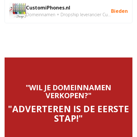
CustomiPhones.nl
Bieden
Domeinnamen + Dropship leverancier CustomiPhones.nl €350...
"WIL JE DOMEINNAMEN
VERKOPEN?"
"ADVERTEREN IS DE EERSTE
STAP!"