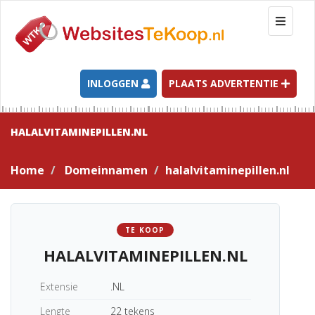
T
o
g
g
l
INLOGGEN
PLAATS ADVERTENTIE
e
n
a
HALALVITAMINEPILLEN.NL
v
i
Home
Domeinnamen
halalvitaminepillen.nl
g
a
t
i
TE KOOP
o
HALALVITAMINEPILLEN.NL
n
Extensie
.NL
Lengte
22 tekens