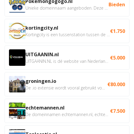
Pokemongogogo.nl
Bieden
Unieke domeinnaam aangeboden. Deze Domeinnamen hebben...
kortingcity.nl
€1.750
Kortingcity is een tussenstation tussen de winkelier,...
UITGAANIN.nl
€5.000
UITGAANIN.NL is dé website van Nederland waarop jij...
groningen.io
€80.000
De .io extensie wordt vooral gebruikt voor innovatie, bio en...
echtemannen.nl
€7.500
De domeinnamen echtemannen.nl, echtemannen.be en...