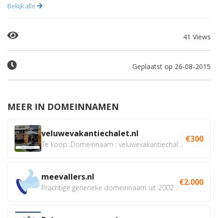
Bekijk alle
41 Views
Geplaatst op 26-08-2015
MEER IN DOMEINNAMEN
veluwevakantiechalet.nl
€300
Te koop: Domeinnaam : veluwevakantiechalet.nl Bent u...
meevallers.nl
€2.000
Prachtige generieke domeinnaam uit 2002 eventueel met social...