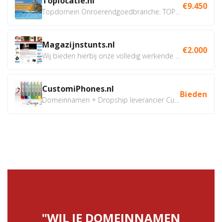
Toplocatie.nl
€9.450
Topdomein Onroerendgoedbranche: TOPLOCATIE.nl Betreft:...
Magazijnstunts.nl
€2.000
Wij bieden hierbij onze volledig werkende webshop aan ivm...
CustomiPhones.nl
Bieden
Domeinnamen + Dropship leverancier CustomiPhones.nl €350...
"WIL JE DOMEINNAMEN