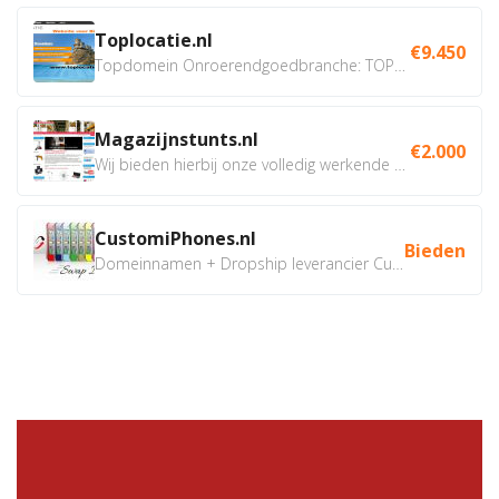
Toplocatie.nl
€9.450
Topdomein Onroerendgoedbranche: TOPLOCATIE.nl Betreft:...
Magazijnstunts.nl
€2.000
Wij bieden hierbij onze volledig werkende webshop aan ivm...
CustomiPhones.nl
Bieden
Domeinnamen + Dropship leverancier CustomiPhones.nl €350...