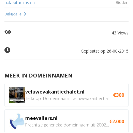
halalvitamins.eu
Bieden
Bekijk alle
43 Views
Geplaatst op 26-08-2015
MEER IN DOMEINNAMEN
veluwevakantiechalet.nl
€300
Te koop: Domeinnaam : veluwevakantiechalet.nl Bent u...
meevallers.nl
€2.000
Prachtige generieke domeinnaam uit 2002 eventueel met social...