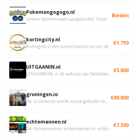
Pokemongogogo.nl
Bieden
Unieke domeinnaam aangeboden. Deze Domeinnamen hebben...
kortingcity.nl
€1.750
Kortingcity is een tussenstation tussen de winkelier,...
UITGAANIN.nl
€5.000
UITGAANIN.NL is dé website van Nederland waarop jij...
groningen.io
€80.000
De .io extensie wordt vooral gebruikt voor innovatie, bio en...
echtemannen.nl
€7.500
De domeinnamen echtemannen.nl, echtemannen.be en...