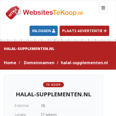
T
o
g
g
l
INLOGGEN
PLAATS ADVERTENTIE
e
n
a
HALAL-SUPPLEMENTEN.NL
v
i
Home
Domeinnamen
halal-supplementen.nl
g
a
t
i
TE KOOP
o
HALAL-SUPPLEMENTEN.NL
n
Extensie
.NL
Lengte
21 tekens