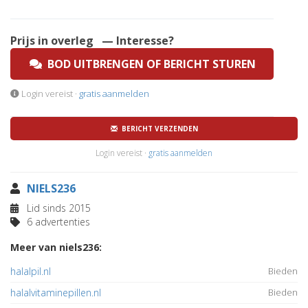
Prijs in overleg
— Interesse?
BOD UITBRENGEN OF BERICHT STUREN
Login vereist ·
gratis aanmelden
BERICHT VERZENDEN
Login vereist ·
gratis aanmelden
NIELS236
Lid sinds 2015
6 advertenties
Meer van niels236:
halalpil.nl
Bieden
halalvitaminepillen.nl
Bieden