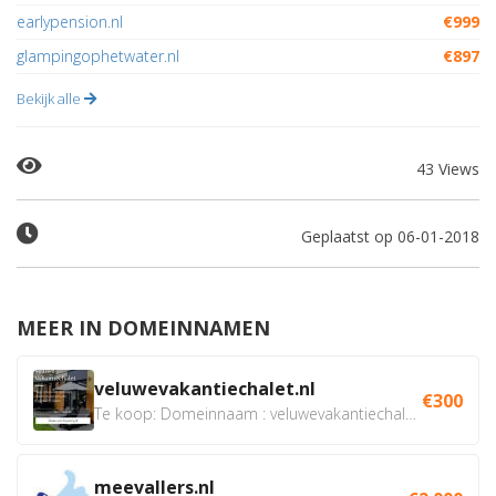
earlypension.nl
€999
glampingophetwater.nl
€897
Bekijk alle
43 Views
Geplaatst op 06-01-2018
MEER IN DOMEINNAMEN
veluwevakantiechalet.nl
€300
Te koop: Domeinnaam : veluwevakantiechalet.nl Bent u...
meevallers.nl