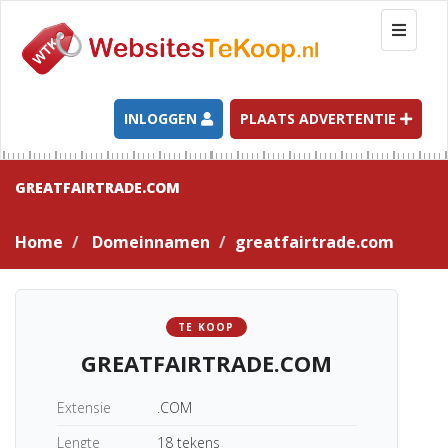
T
o
g
g
l
INLOGGEN
PLAATS ADVERTENTIE
e
n
a
GREATFAIRTRADE.COM
v
i
Home
Domeinnamen
greatfairtrade.com
g
a
t
i
TE KOOP
o
GREATFAIRTRADE.COM
n
Extensie
.COM
Lengte
18 tekens