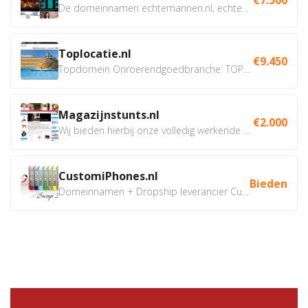
De domeinnamen echtemannen.nl, echtemannen.be en...
Toplocatie.nl
€9.450
Topdomein Onroerendgoedbranche: TOPLOCATIE.nl Betreft:...
Magazijnstunts.nl
€2.000
Wij bieden hierbij onze volledig werkende webshop aan ivm...
CustomiPhones.nl
Bieden
Domeinnamen + Dropship leverancier CustomiPhones.nl €350...