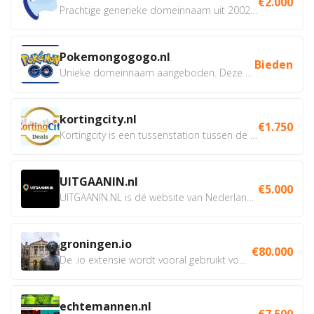
€2.000
Prachtige generieke domeinnaam uit 2002 eventueel met social...
Pokemongogogo.nl
Bieden
Unieke domeinnaam aangeboden. Deze Domeinnamen hebben...
kortingcity.nl
€1.750
Kortingcity is een tussenstation tussen de winkelier,...
UITGAANIN.nl
€5.000
UITGAANIN.NL is dé website van Nederland waarop jij...
groningen.io
€80.000
De .io extensie wordt vooral gebruikt voor innovatie, bio en...
echtemannen.nl
€7.500