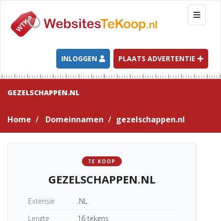
T
o
g
g
l
INLOGGEN
PLAATS ADVERTENTIE
e
n
a
GEZELSCHAPPEN.NL
v
i
Home
Domeinnamen
gezelschappen.nl
g
a
t
i
TE KOOP
o
GEZELSCHAPPEN.NL
n
Extensie
.NL
Lengte
16 tekens