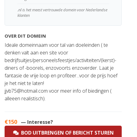
.nl is het meest vertrouwde domein voor Nederlandse
klanten
OVER DIT DOMEIN
Ideale domeinnaam voor tal van doeleinden ( te
denken valt aan een site voor
bedrijfsuitjes/personeelsfeestjes/activiteiten/(kerst)-
diners of -boorels, enzovoorts enzoverder. Laat je
fantasie de vrije loop en profiteer...voor de prijs hoef
je het niet te laten!
jjvb75@hotmail.com
voor meer info of biedingen (
alleeen realistisch).
€150
— Interesse?
BOD UITBRENGEN OF BERICHT STUREN