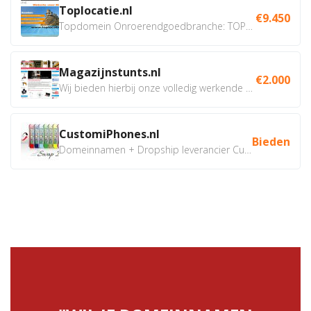
Toplocatie.nl
€9.450
Topdomein Onroerendgoedbranche: TOPLOCATIE.nl Betreft:...
Magazijnstunts.nl
€2.000
Wij bieden hierbij onze volledig werkende webshop aan ivm...
CustomiPhones.nl
Bieden
Domeinnamen + Dropship leverancier CustomiPhones.nl €350...