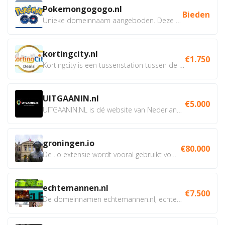
Pokemongogogo.nl
Bieden
Unieke domeinnaam aangeboden. Deze Domeinnamen hebben...
kortingcity.nl
€1.750
Kortingcity is een tussenstation tussen de winkelier,...
UITGAANIN.nl
€5.000
UITGAANIN.NL is dé website van Nederland waarop jij...
groningen.io
€80.000
De .io extensie wordt vooral gebruikt voor innovatie, bio en...
echtemannen.nl
€7.500
De domeinnamen echtemannen.nl, echtemannen.be en...