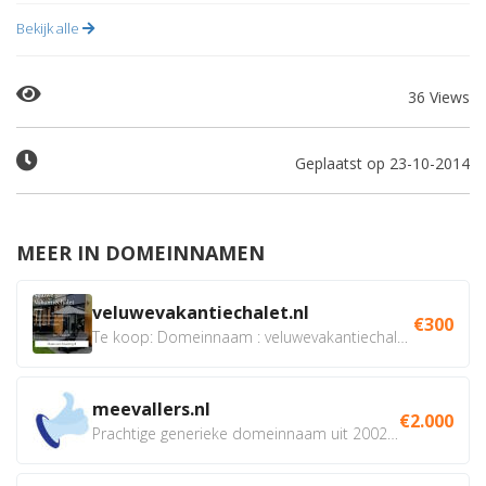
Bekijk alle
36 Views
Geplaatst op 23-10-2014
MEER IN DOMEINNAMEN
veluwevakantiechalet.nl
€300
Te koop: Domeinnaam : veluwevakantiechalet.nl Bent u...
meevallers.nl
€2.000
Prachtige generieke domeinnaam uit 2002 eventueel met social...