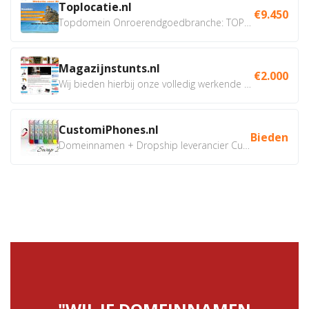
Toplocatie.nl
€9.450
Topdomein Onroerendgoedbranche: TOPLOCATIE.nl Betreft:...
Magazijnstunts.nl
€2.000
Wij bieden hierbij onze volledig werkende webshop aan ivm...
CustomiPhones.nl
Bieden
Domeinnamen + Dropship leverancier CustomiPhones.nl €350...