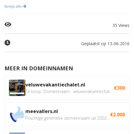
Bekijk alle
35 Views
Geplaatst op 13-06-2016
MEER IN DOMEINNAMEN
veluwevakantiechalet.nl
€300
Te koop: Domeinnaam : veluwevakantiechalet.nl Bent u...
meevallers.nl
€2.000
Prachtige generieke domeinnaam uit 2002 eventueel met social...