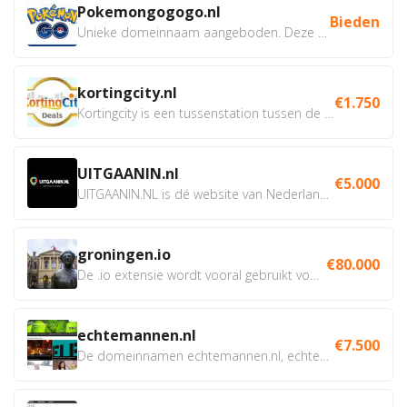
Pokemongogogo.nl
Bieden
Unieke domeinnaam aangeboden. Deze Domeinnamen hebben...
kortingcity.nl
€1.750
Kortingcity is een tussenstation tussen de winkelier,...
UITGAANIN.nl
€5.000
UITGAANIN.NL is dé website van Nederland waarop jij...
groningen.io
€80.000
De .io extensie wordt vooral gebruikt voor innovatie, bio en...
echtemannen.nl
€7.500
De domeinnamen echtemannen.nl, echtemannen.be en...