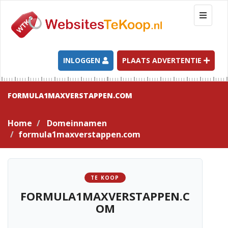
T
o
g
g
l
INLOGGEN
PLAATS ADVERTENTIE
e
n
a
FORMULA1MAXVERSTAPPEN.COM
v
i
Home
Domeinnamen
g
formula1maxverstappen.com
a
t
i
o
TE KOOP
n
FORMULA1MAXVERSTAPPEN.C
OM