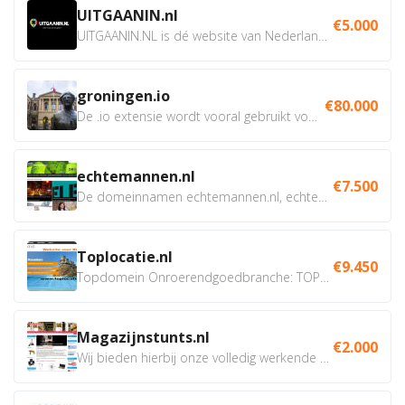
UITGAANIN.nl
€5.000
UITGAANIN.NL is dé website van Nederland waarop jij...
groningen.io
€80.000
De .io extensie wordt vooral gebruikt voor innovatie, bio en...
echtemannen.nl
€7.500
De domeinnamen echtemannen.nl, echtemannen.be en...
Toplocatie.nl
€9.450
Topdomein Onroerendgoedbranche: TOPLOCATIE.nl Betreft:...
Magazijnstunts.nl
€2.000
Wij bieden hierbij onze volledig werkende webshop aan ivm...