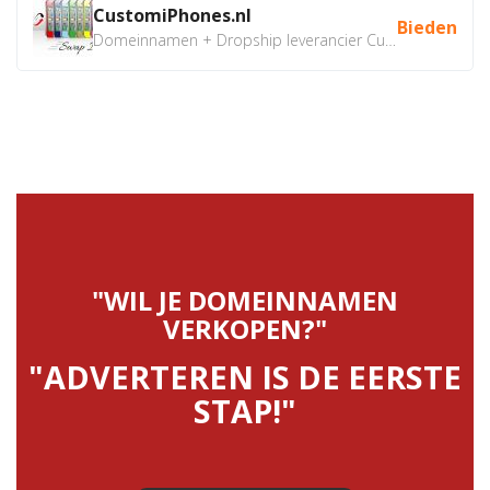
CustomiPhones.nl
Bieden
Domeinnamen + Dropship leverancier CustomiPhones.nl €350...
"WIL JE DOMEINNAMEN
VERKOPEN?"
"ADVERTEREN IS DE EERSTE
STAP!"