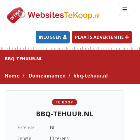
T
o
g
g
l
INLOGGEN
PLAATS ADVERTENTIE
e
n
a
BBQ-TEHUUR.NL
v
i
Home
Domeinnamen
bbq-tehuur.nl
g
a
t
i
TE KOOP
o
BBQ-TEHUUR.NL
n
Extensie
.NL
Lengte
13 tekens