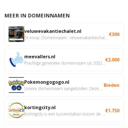
MEER IN DOMEINNAMEN
veluwevakantiechalet.nl
€300
Te koop: Domeinnaam : veluwevakantiechalet.nl Bent u...
meevallers.nl
€2.000
Prachtige generieke domeinnaam uit 2002 eventueel met social...
Pokemongogogo.nl
Bieden
Unieke domeinnaam aangeboden. Deze Domeinnamen hebben...
kortingcity.nl
€1.750
Kortingcity is een tussenstation tussen de winkelier,...