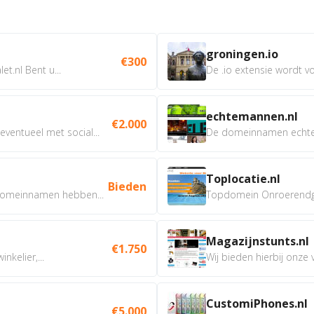
groningen.io
€300
t.nl Bent u...
De .io extensie wordt vo
echtemannen.nl
€2.000
ventueel met social...
De domeinnamen echtem
Toplocatie.nl
Bieden
omeinnamen hebben...
Topdomein Onroerendgoe
Magazijnstunts.nl
€1.750
nkelier,...
Wij bieden hierbij onze
CustomiPhones.nl
€5.000