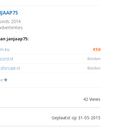
NJAAP75
sinds 2014
dvertenties
an janjaap75:
en.eu
€50
sord.nl
Bieden
sforsale.nl
Bieden
lle
42 Views
Geplaatst op 31-05-2015