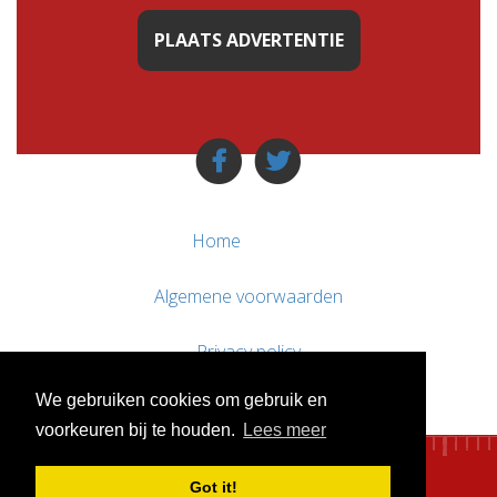
PLAATS ADVERTENTIE
Home
Algemene voorwaarden
Privacy policy
We gebruiken cookies om gebruik en
Contact / Support
voorkeuren bij te houden.
Lees meer
Got it!