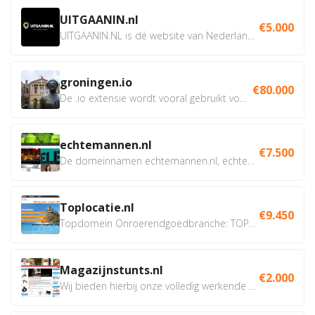
UITGAANIN.nl
€5.000
UITGAANIN.NL is dé website van Nederland waarop jij...
groningen.io
€80.000
De .io extensie wordt vooral gebruikt voor innovatie, bio en...
echtemannen.nl
€7.500
De domeinnamen echtemannen.nl, echtemannen.be en...
Toplocatie.nl
€9.450
Topdomein Onroerendgoedbranche: TOPLOCATIE.nl Betreft:...
Magazijnstunts.nl
€2.000
Wij bieden hierbij onze volledig werkende webshop aan ivm...