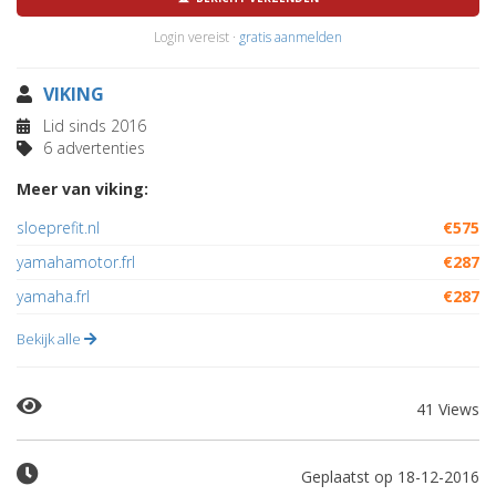
Login vereist ·
gratis aanmelden
VIKING
Lid sinds 2016
6 advertenties
Meer van viking:
sloeprefit.nl
€575
yamahamotor.frl
€287
yamaha.frl
€287
Bekijk alle
41 Views
Geplaatst op 18-12-2016