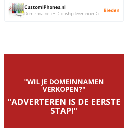
CustomiPhones.nl
Bieden
Domeinnamen + Dropship leverancier CustomiPhones.nl €350...
"WIL JE DOMEINNAMEN
VERKOPEN?"
"ADVERTEREN IS DE EERSTE
STAP!"