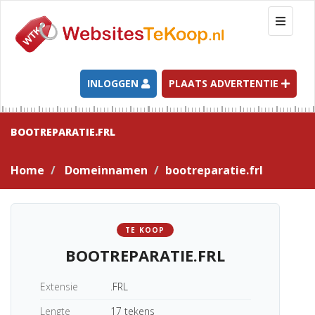
T
o
g
g
l
INLOGGEN
PLAATS ADVERTENTIE
e
n
a
BOOTREPARATIE.FRL
v
i
Home
Domeinnamen
bootreparatie.frl
g
a
t
i
TE KOOP
o
BOOTREPARATIE.FRL
n
Extensie
.FRL
Lengte
17 tekens