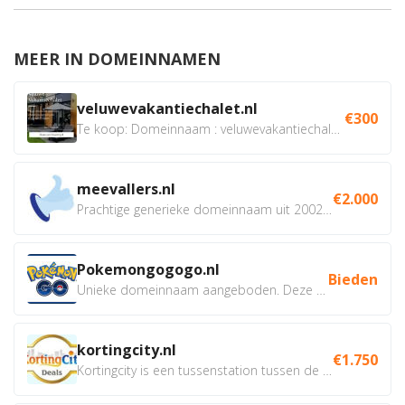
MEER IN DOMEINNAMEN
veluwevakantiechalet.nl
€300
Te koop: Domeinnaam : veluwevakantiechalet.nl Bent u...
meevallers.nl
€2.000
Prachtige generieke domeinnaam uit 2002 eventueel met social...
Pokemongogogo.nl
Bieden
Unieke domeinnaam aangeboden. Deze Domeinnamen hebben...
kortingcity.nl
€1.750
Kortingcity is een tussenstation tussen de winkelier,...