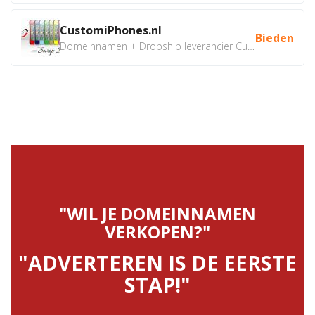
CustomiPhones.nl
Bieden
Domeinnamen + Dropship leverancier CustomiPhones.nl €350...
"WIL JE DOMEINNAMEN
VERKOPEN?"
"ADVERTEREN IS DE EERSTE
STAP!"