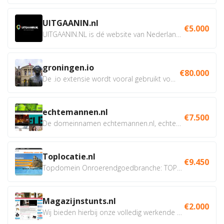
UITGAANIN.nl
€5.000
UITGAANIN.NL is dé website van Nederland waarop jij...
groningen.io
€80.000
De .io extensie wordt vooral gebruikt voor innovatie, bio en...
echtemannen.nl
€7.500
De domeinnamen echtemannen.nl, echtemannen.be en...
Toplocatie.nl
€9.450
Topdomein Onroerendgoedbranche: TOPLOCATIE.nl Betreft:...
Magazijnstunts.nl
€2.000
Wij bieden hierbij onze volledig werkende webshop aan ivm...