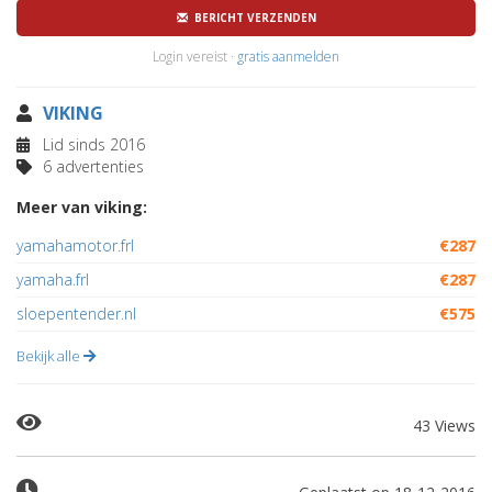
BERICHT VERZENDEN
Login vereist ·
gratis aanmelden
VIKING
Lid sinds 2016
6 advertenties
Meer van viking:
yamahamotor.frl
€287
yamaha.frl
€287
sloepentender.nl
€575
Bekijk alle
43 Views