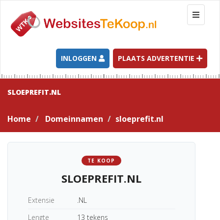
T
o
g
g
l
INLOGGEN
PLAATS ADVERTENTIE
e
n
a
SLOEPREFIT.NL
v
i
Home
Domeinnamen
sloeprefit.nl
g
a
t
i
TE KOOP
o
SLOEPREFIT.NL
n
Extensie
.NL
Lengte
13 tekens