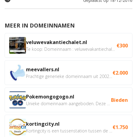
Geplaatst op 18-12-2016
MEER IN DOMEINNAMEN
veluwevakantiechalet.nl
€300
Te koop: Domeinnaam : veluwevakantiechalet.nl Bent u...
meevallers.nl
€2.000
Prachtige generieke domeinnaam uit 2002 eventueel met social...
Pokemongogogo.nl
Bieden
Unieke domeinnaam aangeboden. Deze Domeinnamen hebben...
kortingcity.nl
€1.750
Kortingcity is een tussenstation tussen de winkelier,...