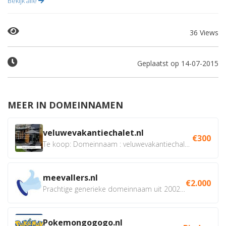
Bekijk alle
36 Views
Geplaatst op 14-07-2015
MEER IN DOMEINNAMEN
veluwevakantiechalet.nl
€300
Te koop: Domeinnaam : veluwevakantiechalet.nl Bent u...
meevallers.nl
€2.000
Prachtige generieke domeinnaam uit 2002 eventueel met social...
Pokemongogogo.nl