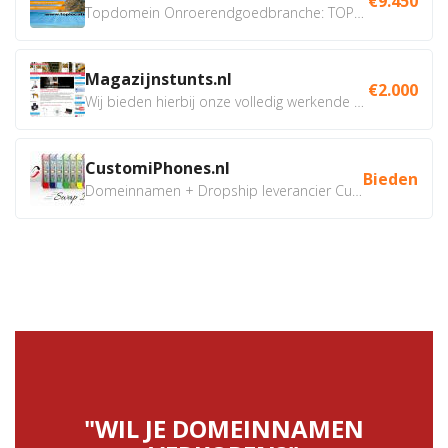
€9.450
Topdomein Onroerendgoedbranche: TOPLOCATIE.nl Betreft:...
Magazijnstunts.nl
€2.000
Wij bieden hierbij onze volledig werkende webshop aan ivm...
CustomiPhones.nl
Bieden
Domeinnamen + Dropship leverancier CustomiPhones.nl €350...
"WIL JE DOMEINNAMEN