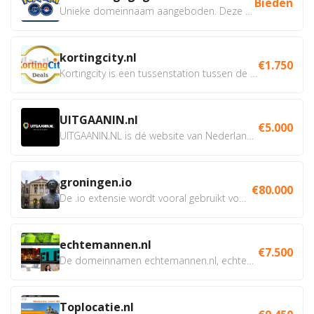
Bieden
Unieke domeinnaam aangeboden. Deze Domeinnamen hebben...
kortingcity.nl
€1.750
Kortingcity is een tussenstation tussen de winkelier,...
UITGAANIN.nl
€5.000
UITGAANIN.NL is dé website van Nederland waarop jij...
groningen.io
€80.000
De .io extensie wordt vooral gebruikt voor innovatie, bio en...
echtemannen.nl
€7.500
De domeinnamen echtemannen.nl, echtemannen.be en...
Toplocatie.nl