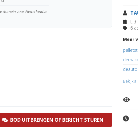
wde domein voor Nederlandse
TA
Lid 
6 ad
Meer v
palletst
demakel
deauto
Bekijk a
BOD UITBRENGEN OF BERICHT STUREN