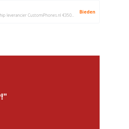
Bieden
 leverancier CustomiPhones.nl €350...
!"