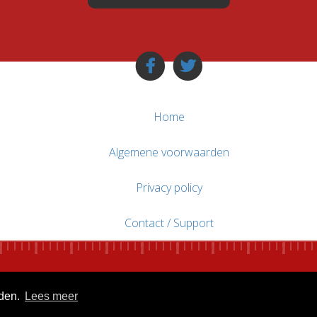
Home
Algemene voorwaarden
Privacy policy
Contact / Support
uden.
Lees meer
© WebsitesTeKoop.nl 2010 - 2026