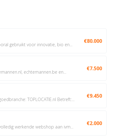
€80.000
oral gebruikt voor innovatie, bio en...
€7.500
annen.nl, echtemannen.be en...
€9.450
dbranche: TOPLOCATIE.nl Betreft:...
€2.000
 volledig werkende webshop aan ivm...