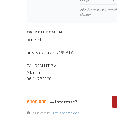
.nl is het meest vertrou
klanten
OVER DIT DOMEIN
pcnet.nl
prijs is exclusief 21% BTW
TAUREAU IT BV
Alkmaar
06-11782920
€100.000
— Interesse?
Login vereist ·
gratis aanmelden