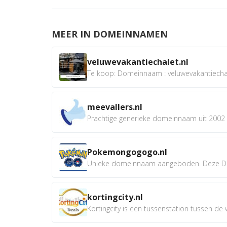
MEER IN DOMEINNAMEN
veluwevakantiechalet.nl
Te koop: Domeinnaam : veluwevakantiechale
meevallers.nl
Prachtige generieke domeinnaam uit 2002 e
Pokemongogogo.nl
Unieke domeinnaam aangeboden. Deze D
kortingcity.nl
Kortingcity is een tussenstation tussen de wi