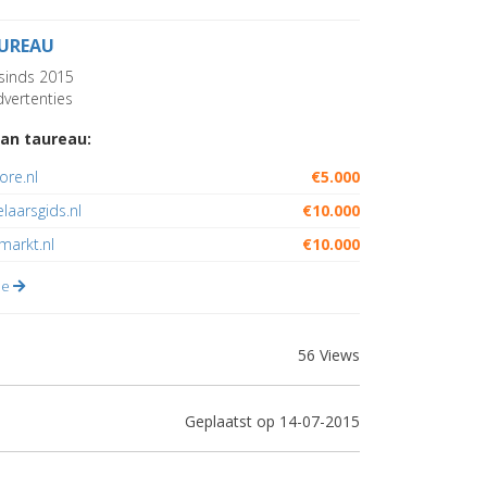
UREAU
sinds 2015
vertenties
an taureau:
ore.nl
€5.000
aarsgids.nl
€10.000
markt.nl
€10.000
lle
56 Views
Geplaatst op 14-07-2015