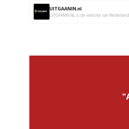
UITGAANIN.nl
UITGAANIN.NL is dé website van Nederland w
"