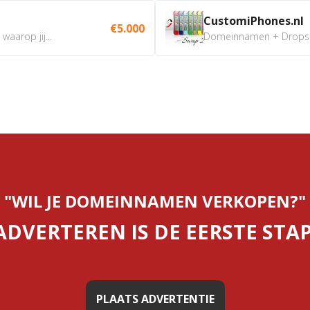
CustomiPhones.nl
€5.000
aarop jij...
Domeinnamen + Dropship
"WIL JE DOMEINNAMEN VERKOPEN?"
ADVERTEREN IS DE EERSTE STAP
PLAATS ADVERTENTIE