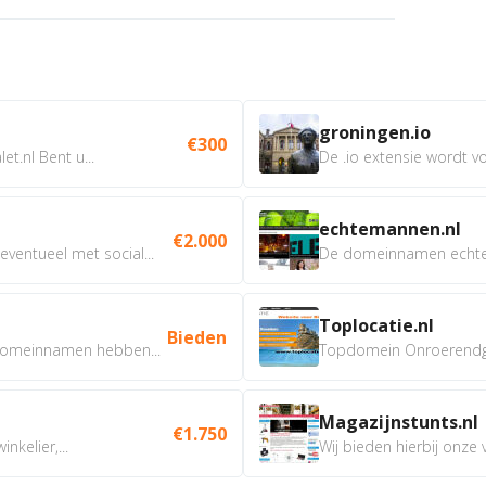
groningen.io
€300
t.nl Bent u...
De .io extensie wordt vo
echtemannen.nl
€2.000
ventueel met social...
De domeinnamen echtem
Toplocatie.nl
Bieden
omeinnamen hebben...
Topdomein Onroerendgoe
Magazijnstunts.nl
€1.750
nkelier,...
Wij bieden hierbij onze