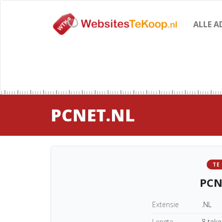
ALLE A
PCNET.NL
TE
PCN
Extensie
.NL
Lengte
8 tek