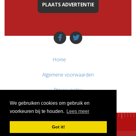
PLAATS ADVERTENTIE
Home
Algemene voorwaarden
Privacy policy
We gebruiken cookies om gebruik en
Contact / Support
voorkeuren bij te houden.
Lees meer
Got it!