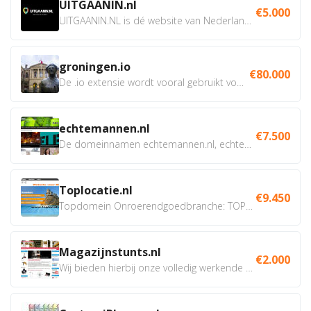
UITGAANIN.nl
€5.000
UITGAANIN.NL is dé website van Nederland waarop jij...
groningen.io
€80.000
De .io extensie wordt vooral gebruikt voor innovatie, bio en...
echtemannen.nl
€7.500
De domeinnamen echtemannen.nl, echtemannen.be en...
Toplocatie.nl
€9.450
Topdomein Onroerendgoedbranche: TOPLOCATIE.nl Betreft:...
Magazijnstunts.nl
€2.000
Wij bieden hierbij onze volledig werkende webshop aan ivm...