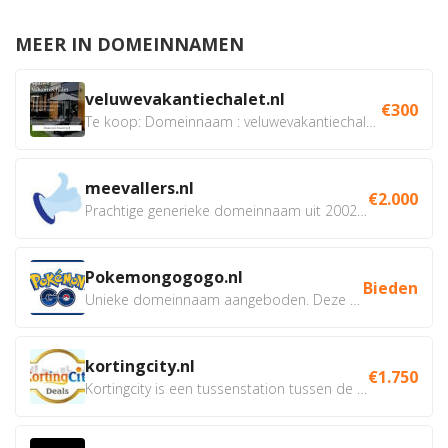
MEER IN DOMEINNAMEN
veluwevakantiechalet.nl
€300
Te koop: Domeinnaam : veluwevakantiechalet.nl Bent u...
meevallers.nl
€2.000
Prachtige generieke domeinnaam uit 2002 eventueel met social...
Pokemongogogo.nl
Bieden
Unieke domeinnaam aangeboden. Deze Domeinnamen hebben...
kortingcity.nl
€1.750
Kortingcity is een tussenstation tussen de winkelier,...