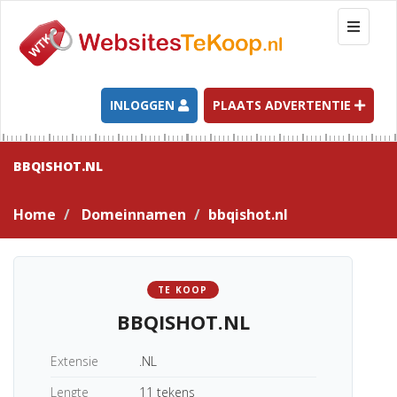
T
o
g
g
l
INLOGGEN
PLAATS ADVERTENTIE
e
n
a
BBQISHOT.NL
v
i
Home
Domeinnamen
bbqishot.nl
g
a
t
i
TE KOOP
o
BBQISHOT.NL
n
Extensie
.NL
Lengte
11 tekens