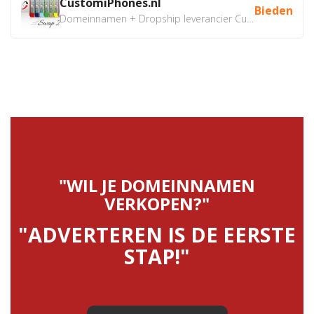
CustomiPhones.nl
Bieden
Domeinnamen + Dropship leverancier CustomiPhones.nl €350...
"WIL JE DOMEINNAMEN
VERKOPEN?"
"ADVERTEREN IS DE EERSTE
STAP!"