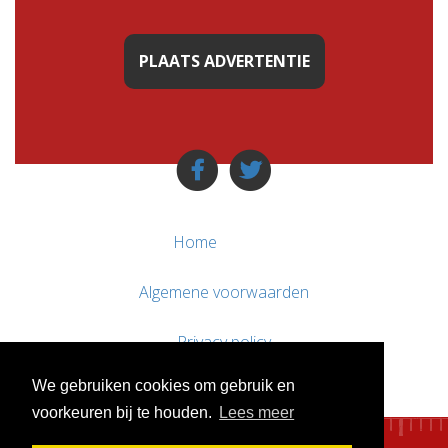
PLAATS ADVERTENTIE
Home
Algemene voorwaarden
Privacy policy
We gebruiken cookies om gebruik en
Contact / Support
voorkeuren bij te houden.
Lees meer