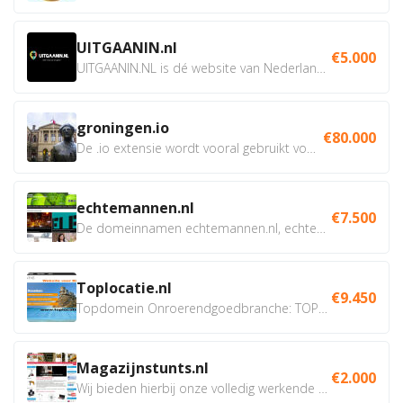
UITGAANIN.nl
€5.000
UITGAANIN.NL is dé website van Nederland waarop jij...
groningen.io
€80.000
De .io extensie wordt vooral gebruikt voor innovatie, bio en...
echtemannen.nl
€7.500
De domeinnamen echtemannen.nl, echtemannen.be en...
Toplocatie.nl
€9.450
Topdomein Onroerendgoedbranche: TOPLOCATIE.nl Betreft:...
Magazijnstunts.nl
€2.000
Wij bieden hierbij onze volledig werkende webshop aan ivm...