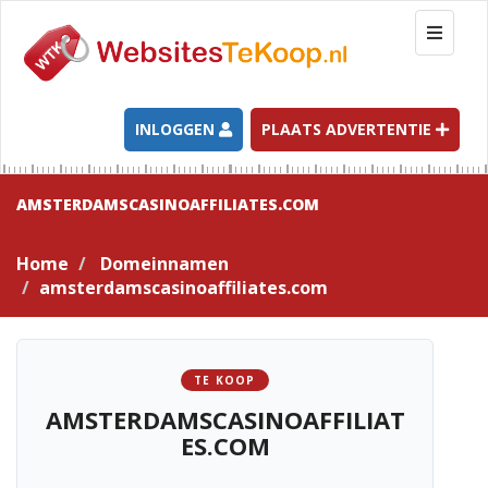
T
o
g
g
l
INLOGGEN
PLAATS ADVERTENTIE
e
n
a
AMSTERDAMSCASINOAFFILIATES.COM
v
i
Home
Domeinnamen
g
amsterdamscasinoaffiliates.com
a
t
i
o
TE KOOP
n
AMSTERDAMSCASINOAFFILIAT
ES.COM