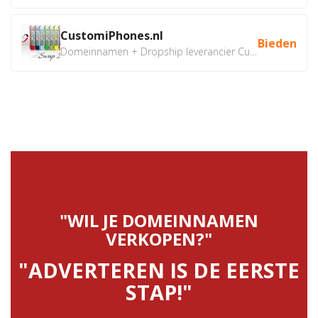
CustomiPhones.nl
Bieden
Domeinnamen + Dropship leverancier CustomiPhones.nl €350...
"WIL JE DOMEINNAMEN
VERKOPEN?"
"ADVERTEREN IS DE EERSTE
STAP!"