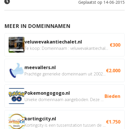
Geplaatst op 14-06-2015
MEER IN DOMEINNAMEN
veluwevakantiechalet.nl
€300
Te koop: Domeinnaam : veluwevakantiechalet.nl Bent u...
meevallers.nl
€2.000
Prachtige generieke domeinnaam uit 2002 eventueel met social...
Pokemongogogo.nl
Bieden
Unieke domeinnaam aangeboden. Deze Domeinnamen hebben...
kortingcity.nl
€1.750
Kortingcity is een tussenstation tussen de winkelier,...