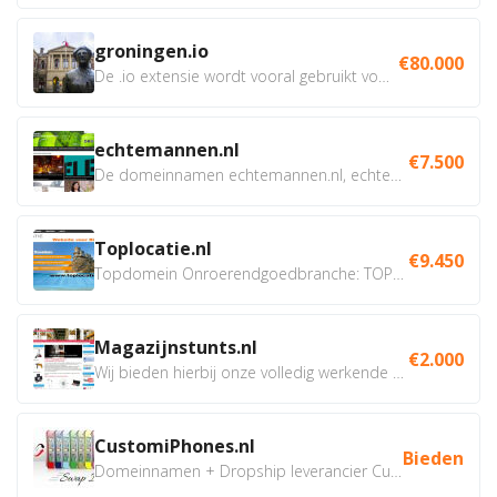
groningen.io
€80.000
De .io extensie wordt vooral gebruikt voor innovatie, bio en...
echtemannen.nl
€7.500
De domeinnamen echtemannen.nl, echtemannen.be en...
Toplocatie.nl
€9.450
Topdomein Onroerendgoedbranche: TOPLOCATIE.nl Betreft:...
Magazijnstunts.nl
€2.000
Wij bieden hierbij onze volledig werkende webshop aan ivm...
CustomiPhones.nl
Bieden
Domeinnamen + Dropship leverancier CustomiPhones.nl €350...