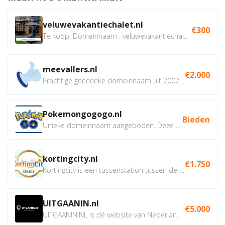
veluwevakantiechalet.nl
€300
Te koop: Domeinnaam : veluwevakantiechalet.nl Bent u...
meevallers.nl
€2.000
Prachtige generieke domeinnaam uit 2002 eventueel met social...
Pokemongogogo.nl
Bieden
Unieke domeinnaam aangeboden. Deze Domeinnamen hebben...
kortingcity.nl
€1.750
Kortingcity is een tussenstation tussen de winkelier,...
UITGAANIN.nl
€5.000
UITGAANIN.NL is dé website van Nederland waarop jij...