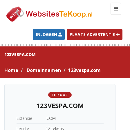
T
o
g
g
l
INLOGGEN
PLAATS ADVERTENTIE
e
n
a
123VESPA.COM
v
i
Home
Domeinnamen
123vespa.com
g
a
t
i
TE KOOP
o
123VESPA.COM
n
Extensie
.COM
Lengte
12 tekens