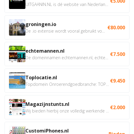
€5.000
UITGAANIN.NL is dé website van Nederland waarop jij...
groningen.io
€80.000
De .io extensie wordt vooral gebruikt voor innovatie, bio en...
echtemannen.nl
€7.500
De domeinnamen echtemannen.nl, echtemannen.be en...
Toplocatie.nl
€9.450
Topdomein Onroerendgoedbranche: TOPLOCATIE.nl Betreft:...
Magazijnstunts.nl
€2.000
Wij bieden hierbij onze volledig werkende webshop aan ivm...
CustomiPhones.nl
Bieden