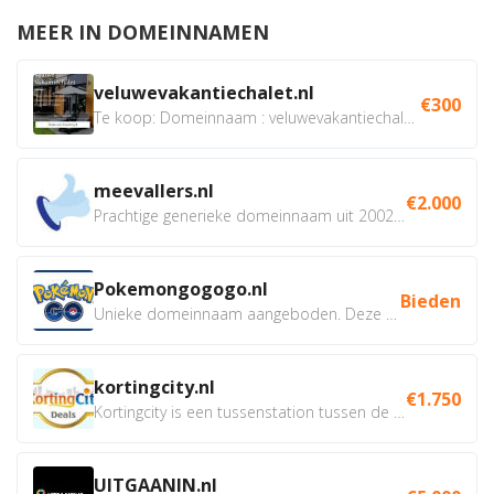
MEER IN DOMEINNAMEN
veluwevakantiechalet.nl
€300
Te koop: Domeinnaam : veluwevakantiechalet.nl Bent u...
meevallers.nl
€2.000
Prachtige generieke domeinnaam uit 2002 eventueel met social...
Pokemongogogo.nl
Bieden
Unieke domeinnaam aangeboden. Deze Domeinnamen hebben...
kortingcity.nl
€1.750
Kortingcity is een tussenstation tussen de winkelier,...
UITGAANIN.nl