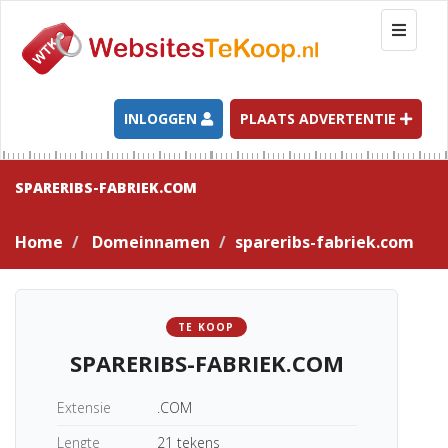
T
o
g
g
l
INLOGGEN
PLAATS ADVERTENTIE
e
n
a
SPARERIBS-FABRIEK.COM
v
i
Home
Domeinnamen
spareribs-fabriek.com
g
a
t
i
TE KOOP
o
SPARERIBS-FABRIEK.COM
n
Extensie
.COM
Lengte
21 tekens