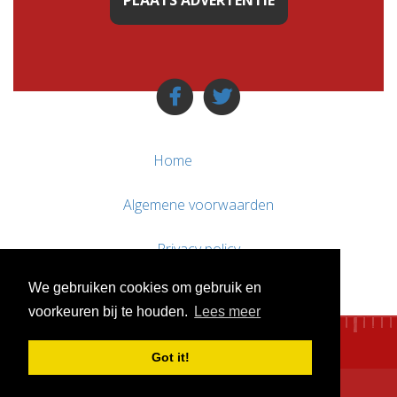
PLAATS ADVERTENTIE
Home
Algemene voorwaarden
Privacy policy
We gebruiken cookies om gebruik en
Contact / Support
voorkeuren bij te houden.
Lees meer
Got it!
© WebsitesTeKoop.nl 2010 - 2026