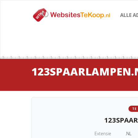
ALLE A
123SPAARLAMPEN.
TE
123SPAA
Extensie
.NL