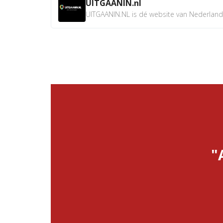
UITGAANIN.nl
UITGAANIN.NL is dé website van Nederland w
"