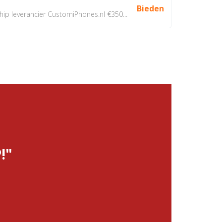
Bieden
 leverancier CustomiPhones.nl €350...
!"