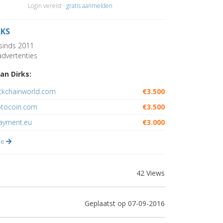
Login vereist ·
gratis aanmelden
RKS
sinds 2011
dvertenties
an Dirks:
ckchainworld.com
€3.500
ptocoin.com
€3.500
payment.eu
€3.000
lle
42 Views
Geplaatst op 07-09-2016