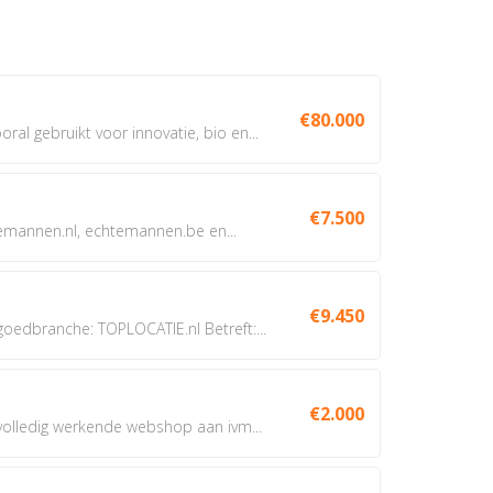
€80.000
oral gebruikt voor innovatie, bio en...
€7.500
annen.nl, echtemannen.be en...
€9.450
dbranche: TOPLOCATIE.nl Betreft:...
€2.000
 volledig werkende webshop aan ivm...