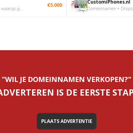
CustomiPhones.nl
€5.000
aarop jij...
Domeinnamen + Dropship
"WIL JE DOMEINNAMEN VERKOPEN?"
ADVERTEREN IS DE EERSTE STAP
PLAATS ADVERTENTIE