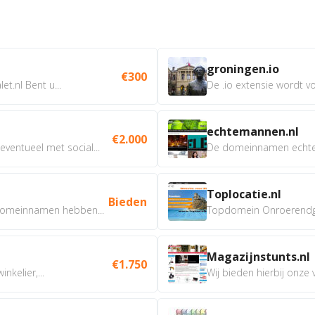
groningen.io
€300
t.nl Bent u...
De .io extensie wordt vo
echtemannen.nl
€2.000
ventueel met social...
De domeinnamen echtem
Toplocatie.nl
Bieden
omeinnamen hebben...
Topdomein Onroerendgoe
Magazijnstunts.nl
€1.750
nkelier,...
Wij bieden hierbij onze