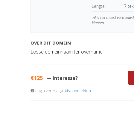
Lengte
17 te
.nl is het meest vertrou
klanten
OVER DIT DOMEIN
Losse domeinnaam ter overname.
€125
— Interesse?
Login vereist ·
gratis aanmelden