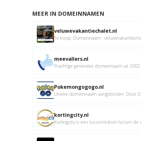
MEER IN DOMEINNAMEN
veluwevakantiechalet.nl
Te koop: Domeinnaam : veluwevakantiechale
meevallers.nl
Prachtige generieke domeinnaam uit 2002 e
Pokemongogogo.nl
Unieke domeinnaam aangeboden. Deze D
kortingcity.nl
Kortingcity is een tussenstation tussen de wi