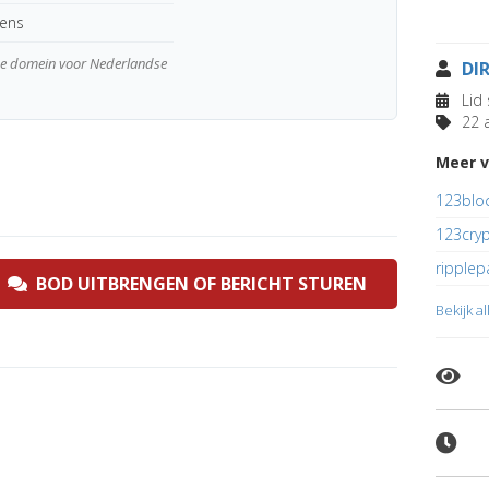
kens
wde domein voor Nederlandse
DI
Lid 
22 a
Meer v
123blo
123cry
ripple
BOD UITBRENGEN OF BERICHT STUREN
Bekijk a