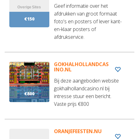
Geef informatie over het
afdrukken van groot formaat
€150
foto's en posters of lever kant-
en-klaar posters of
afdrukservice.
GOKHALHOLLANDCAS
INO.NL
Bij deze aangeboden website
gokhalhollandcasino.nl bij
€800
intresse stuur een bericht.
Vaste prijs €800
ORANJEFEESTEN.NU