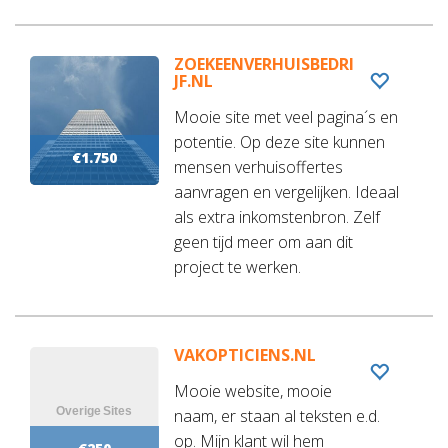
ZOEKEENVERHUISBEDRI
JF.NL
Mooie site met veel pagina´s en
potentie. Op deze site kunnen
€1.750
mensen verhuisoffertes
aanvragen en vergelijken. Ideaal
als extra inkomstenbron. Zelf
geen tijd meer om aan dit
project te werken.
VAKOPTICIENS.NL
Mooie website, mooie
naam, er staan al teksten e.d.
op. Mijn klant wil hem