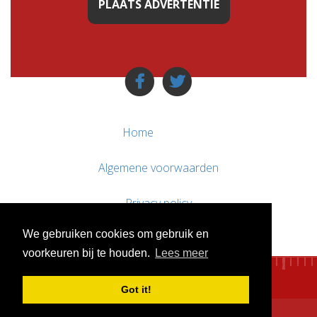
PLAATS ADVERTENTIE
Home
Algemene voorwaarden
Privacy policy
We gebruiken cookies om gebruik en
Contact / Support
voorkeuren bij te houden.
Lees meer
Got it!