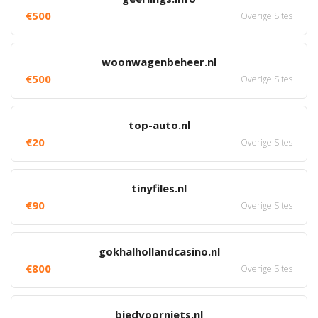
€500
Overige Sites
woonwagenbeheer.nl
€500
Overige Sites
top-auto.nl
€20
Overige Sites
tinyfiles.nl
€90
Overige Sites
gokhalhollandcasino.nl
€800
Overige Sites
biedvoorniets.nl