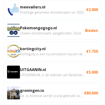
meevallers.nl
€2.000
Prachtige generieke domeinnaam uit 2002 eventueel met social...
Pokemongogogo.nl
Bieden
Unieke domeinnaam aangeboden. Deze Domeinnamen hebben...
kortingcity.nl
€1.750
Kortingcity is een tussenstation tussen de winkelier,...
UITGAANIN.nl
€5.000
UITGAANIN.NL is dé website van Nederland waarop jij...
groningen.io
€80.000
De .io extensie wordt vooral gebruikt voor innovatie, bio en...