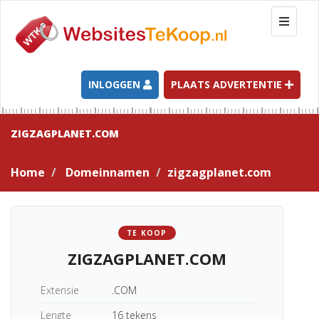
T
o
g
g
l
INLOGGEN
PLAATS ADVERTENTIE
e
n
a
ZIGZAGPLANET.COM
v
i
Home
Domeinnamen
zigzagplanet.com
g
a
t
i
TE KOOP
o
ZIGZAGPLANET.COM
n
Extensie
.COM
Lengte
16 tekens