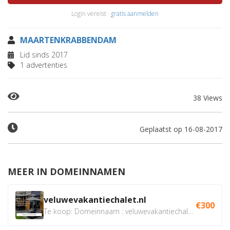
Login vereist ·
gratis aanmelden
MAARTENKRABBENDAM
Lid sinds 2017
1 advertenties
38 Views
Geplaatst op 16-08-2017
MEER IN DOMEINNAMEN
veluwevakantiechalet.nl
€300
Te koop: Domeinnaam : veluwevakantiechalet.nl Bent u...