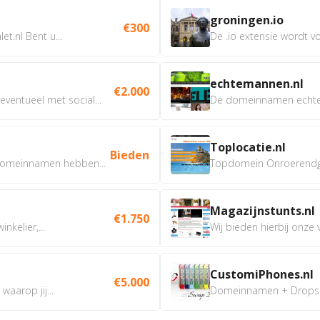
groningen.io
€300
t.nl Bent u...
De .io extensie wordt vo
echtemannen.nl
€2.000
ventueel met social...
De domeinnamen echtem
Toplocatie.nl
Bieden
omeinnamen hebben...
Topdomein Onroerendgoe
Magazijnstunts.nl
€1.750
nkelier,...
Wij bieden hierbij onze
CustomiPhones.nl
€5.000
aarop jij...
Domeinnamen + Dropship