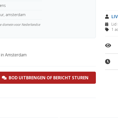
kens
uur, amsterdam
LI
Lid 
wde domein voor Nederlandse
1 ad
n in Amsterdam
BOD UITBRENGEN OF BERICHT STUREN