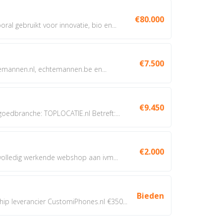
€80.000
oral gebruikt voor innovatie, bio en...
€7.500
annen.nl, echtemannen.be en...
€9.450
dbranche: TOPLOCATIE.nl Betreft:...
€2.000
 volledig werkende webshop aan ivm...
Bieden
 leverancier CustomiPhones.nl €350...