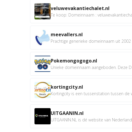
veluwevakantiechalet.nl
Te koop: Domeinnaam : veluwevakantiechale
meevallers.nl
Prachtige generieke domeinnaam uit 2002 e
Pokemongogogo.nl
Unieke domeinnaam aangeboden. Deze D
kortingcity.nl
Kortingcity is een tussenstation tussen de wi
UITGAANIN.nl
UITGAANIN.NL is dé website van Nederland w