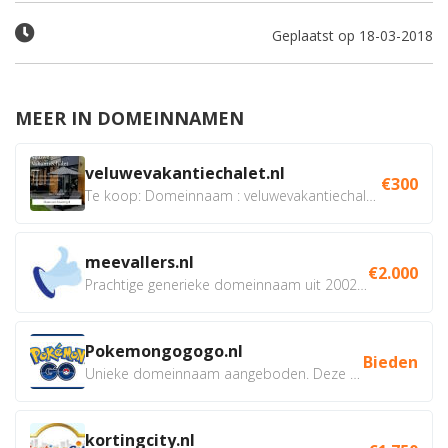
Geplaatst op 18-03-2018
MEER IN DOMEINNAMEN
veluwevakantiechalet.nl
€300
Te koop: Domeinnaam : veluwevakantiechalet.nl Bent u...
meevallers.nl
€2.000
Prachtige generieke domeinnaam uit 2002 eventueel met social...
Pokemongogogo.nl
Bieden
Unieke domeinnaam aangeboden. Deze Domeinnamen hebben...
kortingcity.nl