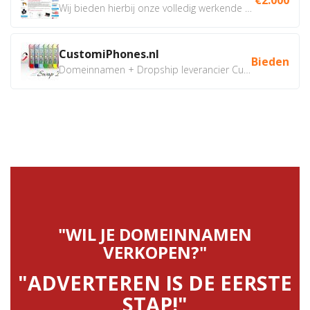
Wij bieden hierbij onze volledig werkende webshop aan ivm...
CustomiPhones.nl
Bieden
Domeinnamen + Dropship leverancier CustomiPhones.nl €350...
"WIL JE DOMEINNAMEN
VERKOPEN?"
"ADVERTEREN IS DE EERSTE
STAP!"