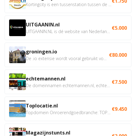
€1.750
Kortingcity is een tussenstation tussen de winkelier,...
UITGAANIN.nl
€5.000
UITGAANIN.NL is dé website van Nederland waarop jij...
groningen.io
€80.000
De .io extensie wordt vooral gebruikt voor innovatie, bio en...
echtemannen.nl
€7.500
De domeinnamen echtemannen.nl, echtemannen.be en...
Toplocatie.nl
€9.450
Topdomein Onroerendgoedbranche: TOPLOCATIE.nl Betreft:...
Magazijnstunts.nl
€2.000