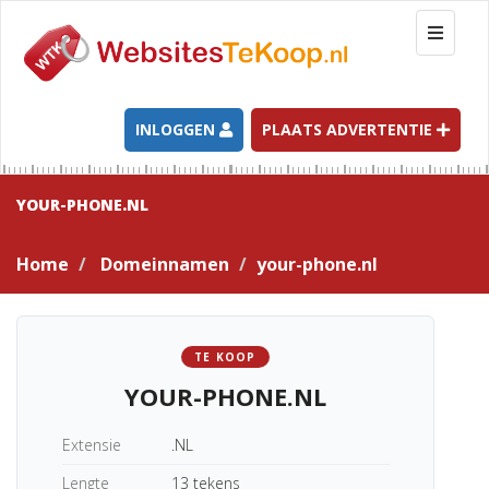
T
o
g
g
l
INLOGGEN
PLAATS ADVERTENTIE
e
n
a
YOUR-PHONE.NL
v
i
Home
Domeinnamen
your-phone.nl
g
a
t
i
TE KOOP
o
YOUR-PHONE.NL
n
Extensie
.NL
Lengte
13 tekens