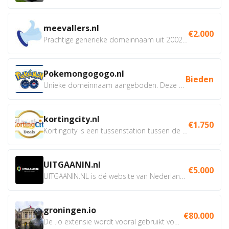
meevallers.nl
€2.000
Prachtige generieke domeinnaam uit 2002 eventueel met social...
Pokemongogogo.nl
Bieden
Unieke domeinnaam aangeboden. Deze Domeinnamen hebben...
kortingcity.nl
€1.750
Kortingcity is een tussenstation tussen de winkelier,...
UITGAANIN.nl
€5.000
UITGAANIN.NL is dé website van Nederland waarop jij...
groningen.io
€80.000
De .io extensie wordt vooral gebruikt voor innovatie, bio en...