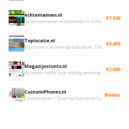
echtemannen.nl
€7.500
De domeinnamen echtemannen.nl, echtemannen.be en...
Toplocatie.nl
€9.450
Topdomein Onroerendgoedbranche: TOPLOCATIE.nl Betreft:...
Magazijnstunts.nl
€2.000
Wij bieden hierbij onze volledig werkende webshop aan ivm...
CustomiPhones.nl
Bieden
Domeinnamen + Dropship leverancier CustomiPhones.nl €350...