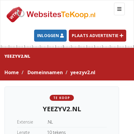
T
o
g
g
l
INLOGGEN
PLAATS ADVERTENTIE
e
n
a
YEEZYV2.NL
v
i
Home
Domeinnamen
yeezyv2.nl
g
a
t
i
TE KOOP
o
YEEZYV2.NL
n
Extensie
.NL
Lengte
10 tekens