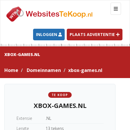
T
o
g
g
l
INLOGGEN
PLAATS ADVERTENTIE
e
n
a
XBOX-GAMES.NL
v
i
Home
Domeinnamen
xbox-games.nl
g
a
t
i
TE KOOP
o
XBOX-GAMES.NL
n
Extensie
.NL
Lengte
13 tekens