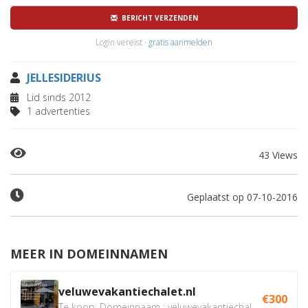
BERICHT VERZENDEN
Login vereist ·
gratis aanmelden
JELLESIDERIUS
Lid sinds 2012
1 advertenties
43 Views
Geplaatst op 07-10-2016
MEER IN DOMEINNAMEN
veluwevakantiechalet.nl
€300
Te koop: Domeinnaam : veluwevakantiechalet.nl Bent u...