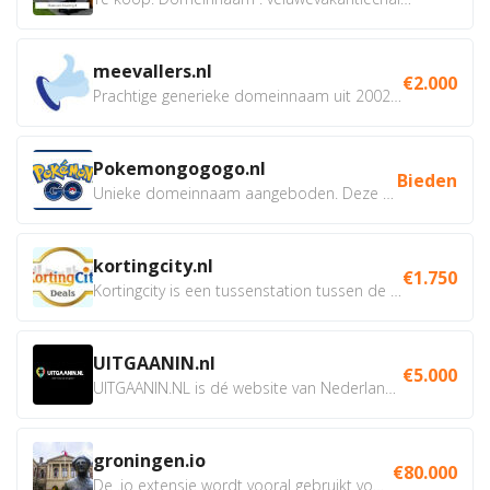
meevallers.nl
€2.000
Prachtige generieke domeinnaam uit 2002 eventueel met social...
Pokemongogogo.nl
Bieden
Unieke domeinnaam aangeboden. Deze Domeinnamen hebben...
kortingcity.nl
€1.750
Kortingcity is een tussenstation tussen de winkelier,...
UITGAANIN.nl
€5.000
UITGAANIN.NL is dé website van Nederland waarop jij...
groningen.io
€80.000
De .io extensie wordt vooral gebruikt voor innovatie, bio en...