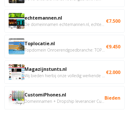
echtemannen.nl
€7.500
De domeinnamen echtemannen.nl, echtemannen.be en...
Toplocatie.nl
€9.450
Topdomein Onroerendgoedbranche: TOPLOCATIE.nl Betreft:...
Magazijnstunts.nl
€2.000
Wij bieden hierbij onze volledig werkende webshop aan ivm...
CustomiPhones.nl
Bieden
Domeinnamen + Dropship leverancier CustomiPhones.nl €350...