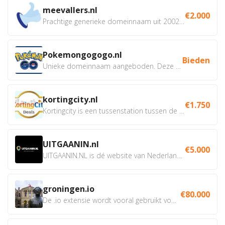
meevallers.nl
€2.000
Prachtige generieke domeinnaam uit 2002 eventueel met social...
Pokemongogogo.nl
Bieden
Unieke domeinnaam aangeboden. Deze Domeinnamen hebben...
kortingcity.nl
€1.750
Kortingcity is een tussenstation tussen de winkelier,...
UITGAANIN.nl
€5.000
UITGAANIN.NL is dé website van Nederland waarop jij...
groningen.io
€80.000
De .io extensie wordt vooral gebruikt voor innovatie, bio en...