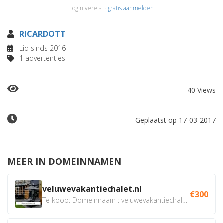
Login vereist ·
gratis aanmelden
RICARDOTT
Lid sinds 2016
1 advertenties
40 Views
Geplaatst op 17-03-2017
MEER IN DOMEINNAMEN
veluwevakantiechalet.nl
€300
Te koop: Domeinnaam : veluwevakantiechalet.nl Bent u...