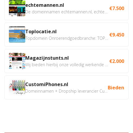
echtemannen.nl
€7.500
De domeinnamen echtemannen.nl, echtemannen.be en...
Toplocatie.nl
€9.450
Topdomein Onroerendgoedbranche: TOPLOCATIE.nl Betreft:...
Magazijnstunts.nl
€2.000
Wij bieden hierbij onze volledig werkende webshop aan ivm...
CustomiPhones.nl
Bieden
Domeinnamen + Dropship leverancier CustomiPhones.nl €350...