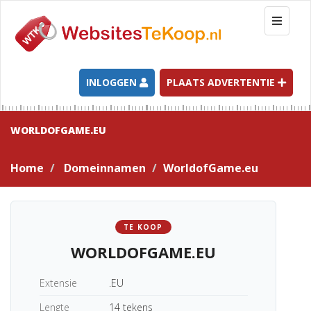
T
o
g
g
l
INLOGGEN
PLAATS ADVERTENTIE
e
n
a
WORLDOFGAME.EU
v
i
Home
Domeinnamen
WorldofGame.eu
g
a
t
i
TE KOOP
o
WORLDOFGAME.EU
n
Extensie
.EU
Lengte
14 tekens