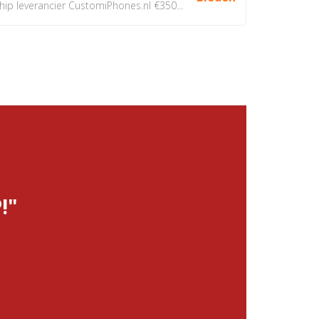
 leverancier CustomiPhones.nl €350...
!"