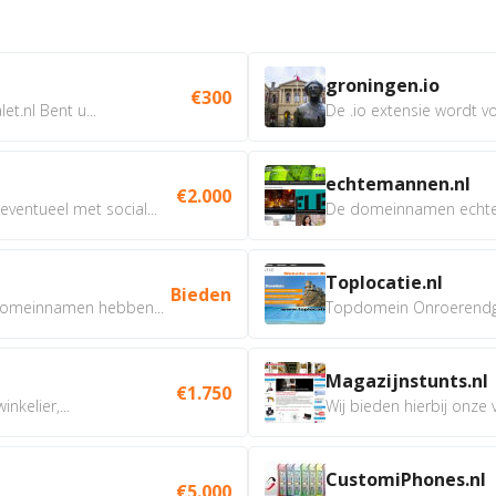
groningen.io
€300
t.nl Bent u...
De .io extensie wordt vo
echtemannen.nl
€2.000
ventueel met social...
De domeinnamen echtem
Toplocatie.nl
Bieden
omeinnamen hebben...
Topdomein Onroerendgoe
Magazijnstunts.nl
€1.750
nkelier,...
Wij bieden hierbij onze
CustomiPhones.nl
€5.000