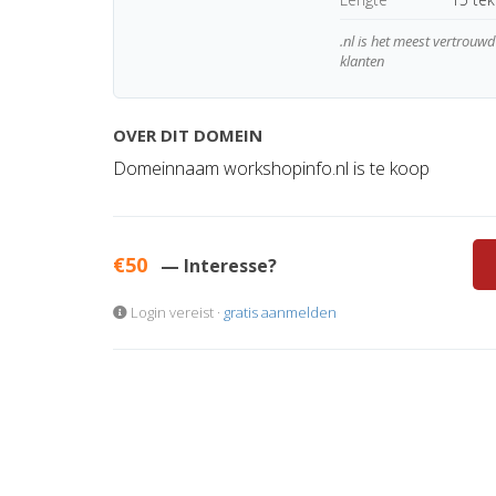
.nl is het meest vertrou
klanten
OVER DIT DOMEIN
Domeinnaam workshopinfo.nl is te koop
€50
— Interesse?
Login vereist ·
gratis aanmelden