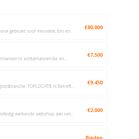
€80.000
oral gebruikt voor innovatie, bio en...
€7.500
annen.nl, echtemannen.be en...
€9.450
dbranche: TOPLOCATIE.nl Betreft:...
€2.000
 volledig werkende webshop aan ivm...
Bieden