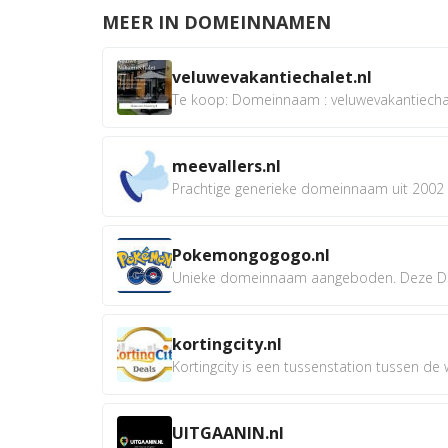
MEER IN DOMEINNAMEN
veluwevakantiechalet.nl
Te koop: Domeinnaam : veluwevakantiechale
meevallers.nl
Prachtige generieke domeinnaam uit 2002 e
Pokemongogogo.nl
Unieke domeinnaam aangeboden. Deze D
kortingcity.nl
Kortingcity is een tussenstation tussen de wi
UITGAANIN.nl