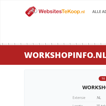
ALLE A
WORKSHOPINFO.N
TE
WORKSH
Extensie
.NL
Lengte
15 te