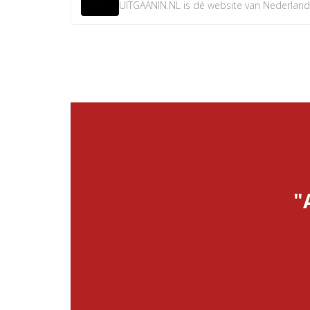
UITGAANIN.NL is dé website van Nederland w
"