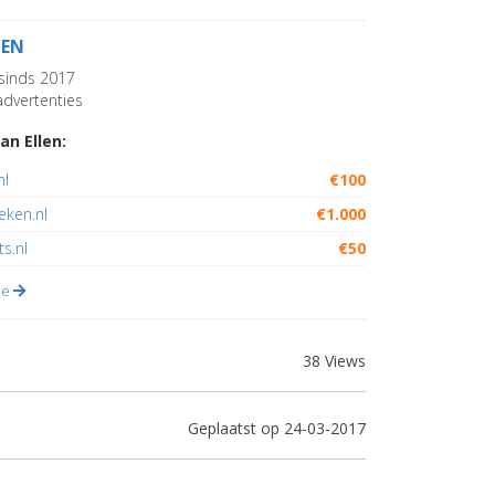
LEN
sinds 2017
dvertenties
an Ellen:
nl
€100
ieken.nl
€1.000
ts.nl
€50
lle
38 Views
Geplaatst op 24-03-2017