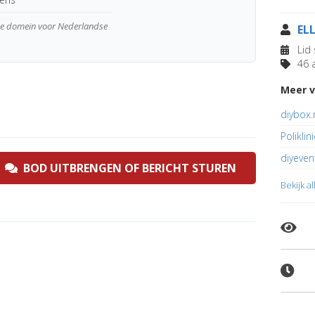
wde domein voor Nederlandse
EL
Lid 
46 a
Meer v
diybox.
Poliklin
diyeven
BOD UITBRENGEN OF BERICHT STUREN
Bekijk a